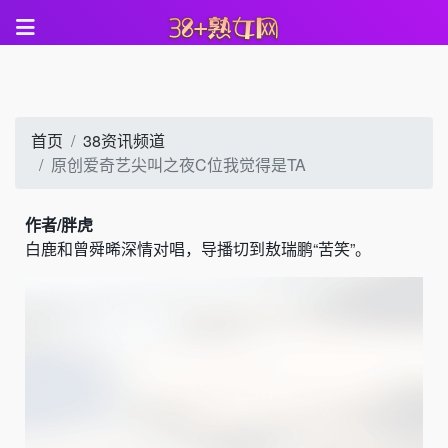
首页
38资讯频道
原创爱奇艺尖叫之夜C位我觉得是TA
作者/胖虎
白鹿和曾舜晞深情对唱，导播切到敖瑞鹏“苦笑”。