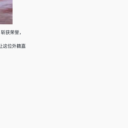
》斩获荣誉，
让这位外籍嘉