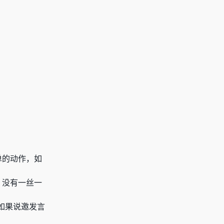
单的动作，如
，没有一丝一
如果说邀发言