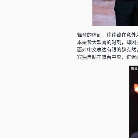
舞台的体面，往往藏在意外
本是皆大欢喜的时刻，却因
面对中文表达有限的魏克然
宾独自站在舞台中央，进退