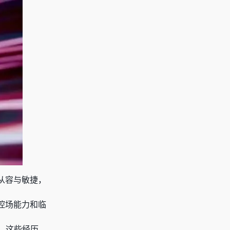
从容与敏捷，
控场能力和临
解。这些经历，