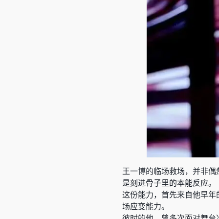
王一博的临场救场，并非偶
是刻进骨子里的本能反应。
这份能力，首先来自他早年
场应变能力。
彼时的他，曾多次面对舞台冷