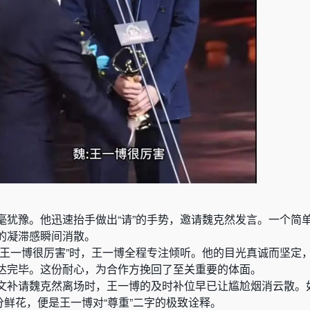
毫犹豫。他迅速抬手做出“请”的手势，邀请魏克然发言。一个简
的凝滞感瞬间消散。
“王一博很厉害”时，王一博全程专注倾听。他的目光真诚而坚定
达完毕。这份耐心，为合作方挽回了至关重要的体面。
文补请魏克然离场时，王一博的及时补位早已让尴尬烟消云散。
分鲜花，便是王一博对“尊重”二字的极致诠释。