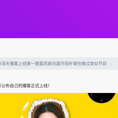
章泽天播客上线第一期嘉宾是刘嘉玲田朴珺也做过类似节目
号公布自己的播客正式上线！