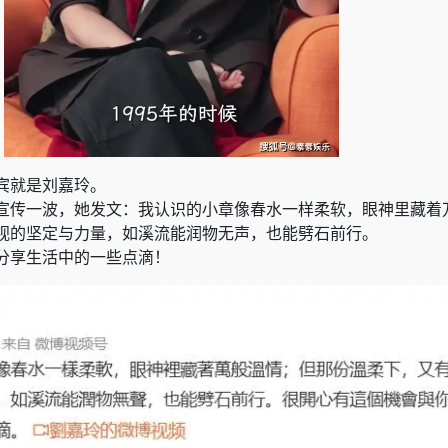
宾就是刘嘉玲。
宣传一波，她发文：我认识的小章像春水一样柔软，眼神里藏着
视的坚定与力量，如溪流能润物无声，也能劈石前行。
分享生活中的一些点滴！