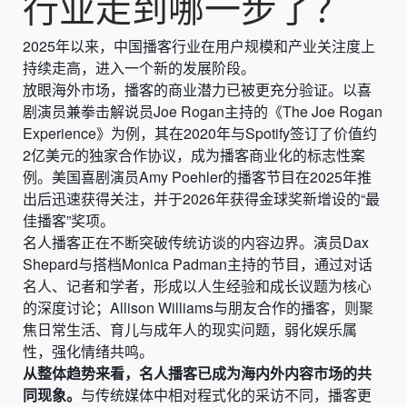
行业走到哪一步了？
2025年以来，中国播客行业在用户规模和产业关注度上
持续走高，进入一个新的发展阶段。
放眼海外市场，播客的商业潜力已被更充分验证。以喜
剧演员兼拳击解说员Joe Rogan主持的《The Joe Rogan
Experience》为例，其在2020年与Spotify签订了价值约
2亿美元的独家合作协议，成为播客商业化的标志性案
例。美国喜剧演员Amy Poehler的播客节目在2025年推
出后迅速获得关注，并于2026年获得金球奖新增设的“最
佳播客”奖项。
名人播客正在不断突破传统访谈的内容边界。演员Dax
Shepard与搭档Monica Padman主持的节目，通过对话
名人、记者和学者，形成以人生经验和成长议题为核心
的深度讨论；Allison Williams与朋友合作的播客，则聚
焦日常生活、育儿与成年人的现实问题，弱化娱乐属
性，强化情绪共鸣。
从整体趋势来看，名人播客已成为海内外内容市场的共
同现象。
与传统媒体中相对程式化的采访不同，播客更