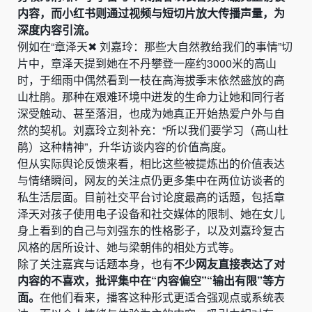
内容，而小红书则通过视频与短切片放大传播声量，为
深度内容引流。
例如在“章泽天✖ 刘嘉玲：那些大自然教给我们的事情”切
片中，章泽天提到她在不丹攀登一座约3000米的高山
时，于细雨中偶然看到一枝在高海拔季末依然盛放的高
山杜鹃。那种在艰难环境中迸发的生命力让她和同行者
深受触动、甚至落泪，也成为她真正开始热爱户外与自
然的契机。刘嘉玲立刻补充：“所以我们要学习（高山杜
鹃）这种精神”，升华访谈内容的价值高度。
但从实际舆论反馈来看，相比这些被提炼出的价值表达
与情绪瞬间，网友的关注点仍更多集中在两位访谈者的
私生活层面。目前社交平台讨论度最高的话题，包括章
泽天对孩子使用电子设备和社交媒体的限制、她在女儿
身上看到的自己与刘强东的性格影子，以及刘嘉玲复古
风格的居所设计、她与梁朝伟的相处方式等。
除了关注嘉宾与话题本身，也有
不少网友直接表达了对
内容的不喜欢，批评集中在“内容偏空”“输出有限”等方
面。
在他们看来，播客这种形式更适合强观点或系统表