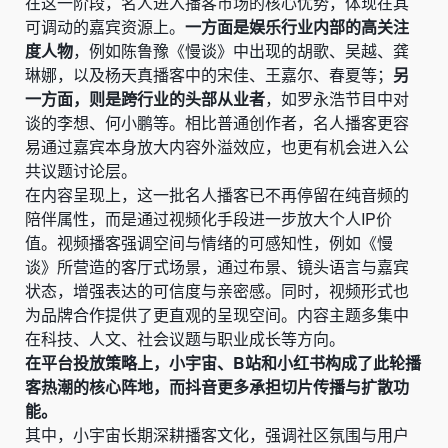
在这一阶段，名人进入播客市场的核心优势，体现在其
可调动的嘉宾资源上。
一方面是娱乐行业内部的高关注
度人物
，例如陈鲁豫《慢谈》中出现的胡歌、吴越、龚
琳娜，以及杨天真播客中的宋佳、王嘉尔、春夏等；
另
一方面，则是跨行业的头部从业者
，如罗永浩节目中对
谈的李想、何小鹏等。相比普通创作者，名人播客更容
易通过嘉宾本身放大内容外溢效应，也更有机会进入公
共议题讨论层。
在内容呈现上，这一批名人播客已不再停留在纯音频的
陪伴属性，而是通过视频化手段进一步放大个人IP价
值。视频播客强调空间与情绪的可感知性，例如《慢
谈》所营造的客厅式场景，通过布景、镜头语言与嘉宾
状态，增强表达的可信度与亲密感。同时，视频形式也
为品牌合作提供了更直观的呈现空间。内容主题多集中
在科技、人文、社会议题与职业成长等方向。
在平台投放策略上，小宇宙、B站和小红书构成了此轮播
客热潮的核心阵地，而抖音更多承担切片传播与扩散功
能。
其中，小宇宙长期深耕播客文化，强调社区氛围与用户