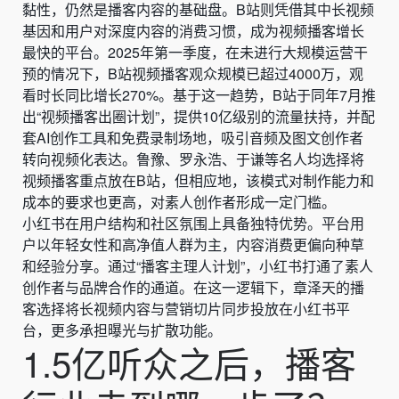
黏性，仍然是播客内容的基础盘。B站则凭借其中长视频
基因和用户对深度内容的消费习惯，成为视频播客增长
最快的平台。2025年第一季度，在未进行大规模运营干
预的情况下，B站视频播客观众规模已超过4000万，观
看时长同比增长270%。基于这一趋势，B站于同年7月推
出“视频播客出圈计划”，提供10亿级别的流量扶持，并配
套AI创作工具和免费录制场地，吸引音频及图文创作者
转向视频化表达。鲁豫、罗永浩、于谦等名人均选择将
视频播客重点放在B站，但相应地，该模式对制作能力和
成本的要求也更高，对素人创作者形成一定门槛。
小红书在用户结构和社区氛围上具备独特优势。平台用
户以年轻女性和高净值人群为主，内容消费更偏向种草
和经验分享。通过“播客主理人计划”，小红书打通了素人
创作者与品牌合作的通道。在这一逻辑下，章泽天的播
客选择将长视频内容与营销切片同步投放在小红书平
台，更多承担曝光与扩散功能。
1.5亿听众之后，播客