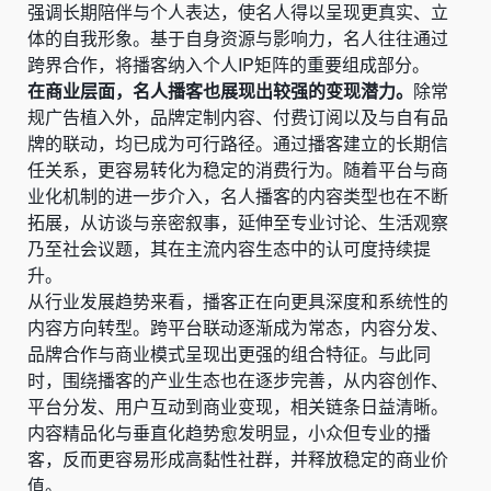
强调长期陪伴与个人表达，使名人得以呈现更真实、立
体的自我形象。基于自身资源与影响力，名人往往通过
跨界合作，将播客纳入个人IP矩阵的重要组成部分。
在商业层面，名人播客也展现出较强的变现潜力。
除常
规广告植入外，品牌定制内容、付费订阅以及与自有品
牌的联动，均已成为可行路径。通过播客建立的长期信
任关系，更容易转化为稳定的消费行为。随着平台与商
业化机制的进一步介入，名人播客的内容类型也在不断
拓展，从访谈与亲密叙事，延伸至专业讨论、生活观察
乃至社会议题，其在主流内容生态中的认可度持续提
升。
从行业发展趋势来看，播客正在向更具深度和系统性的
内容方向转型。跨平台联动逐渐成为常态，内容分发、
品牌合作与商业模式呈现出更强的组合特征。与此同
时，围绕播客的产业生态也在逐步完善，从内容创作、
平台分发、用户互动到商业变现，相关链条日益清晰。
内容精品化与垂直化趋势愈发明显，小众但专业的播
客，反而更容易形成高黏性社群，并释放稳定的商业价
值。