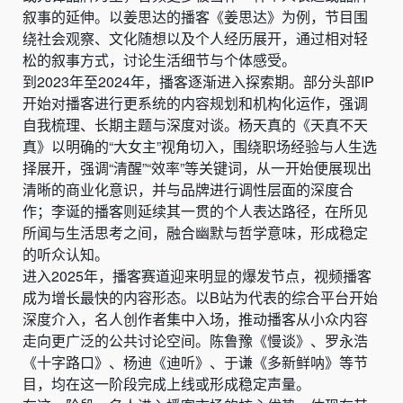
叙事的延伸。以姜思达的播客《姜思达》为例，节目围
绕社会观察、文化随想以及个人经历展开，通过相对轻
松的叙事方式，讨论生活细节与个体感受。
到2023年至2024年，播客逐渐进入探索期。部分头部IP
开始对播客进行更系统的内容规划和机构化运作，强调
自我梳理、长期主题与深度对谈。杨天真的《天真不天
真》以明确的“大女主”视角切入，围绕职场经验与人生选
择展开，强调“清醒”“效率”等关键词，从一开始便展现出
清晰的商业化意识，并与品牌进行调性层面的深度合
作；李诞的播客则延续其一贯的个人表达路径，在所见
所闻与生活思考之间，融合幽默与哲学意味，形成稳定
的听众认知。
进入2025年，播客赛道迎来明显的爆发节点，视频播客
成为增长最快的内容形态。以B站为代表的综合平台开始
深度介入，名人创作者集中入场，推动播客从小众内容
走向更广泛的公共讨论空间。陈鲁豫《慢谈》、罗永浩
《十字路口》、杨迪《迪听》、于谦《多新鲜呐》等节
目，均在这一阶段完成上线或形成稳定声量。