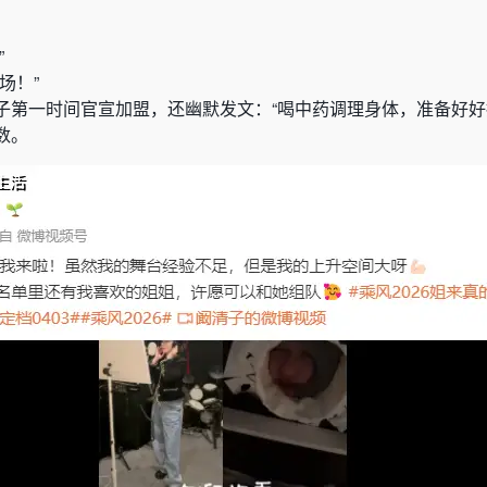
”
场！”
子第一时间官宣加盟，还幽默发文：“喝中药调理身体，准备好好拼
数。