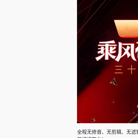
全程无修音、无剪辑、无滤