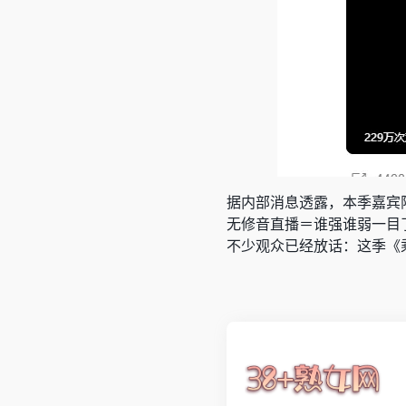
据内部消息透露，本季嘉宾
无修音直播＝谁强谁弱一目
不少观众已经放话：这季《