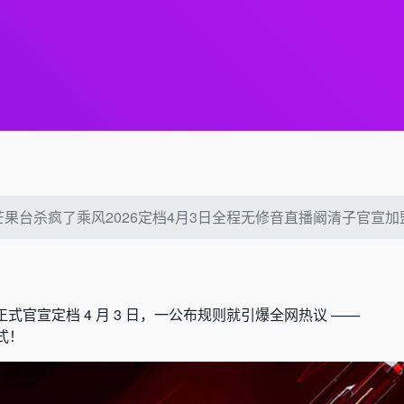
芒果台杀疯了乘风2026定档4月3日全程无修音直播阚清子官宣加
！
26》正式官宣定档 4 月 3 日，一公布规则就引爆全网热议 ——
式！