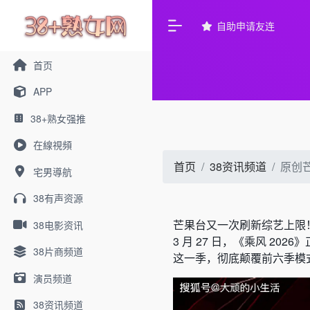
自助申请友连
首页
APP
38+熟女强推
在線視頻
首页
38资讯频道
原创
宅男導航
38有声资源
芒果台又一次刷新综艺上限
38电影资讯
3 月 27 日，《乘风 20
38片商频道
这一季，彻底颠覆前六季模
演员频道
38资讯频道