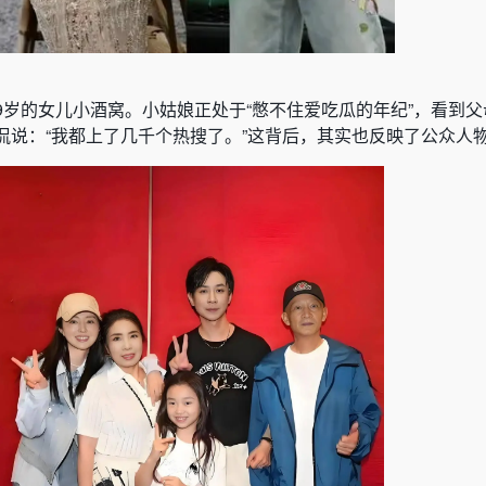
9岁的女儿小酒窝。小姑娘正处于“憋不住爱吃瓜的年纪”，看到
侃说：“我都上了几千个热搜了。”这背后，其实也反映了公众人