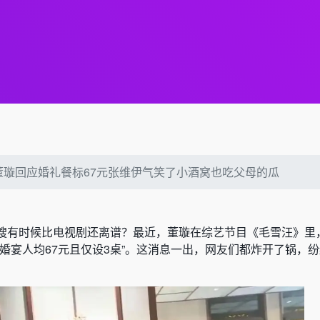
董璇回应婚礼餐标67元张维伊气笑了小酒窝也吃父母的瓜
搜有时候比电视剧还离谱？最近，董璇在综艺节目《毛雪汪》里
婚宴人均67元且仅设3桌”。这消息一出，网友们都炸开了锅，