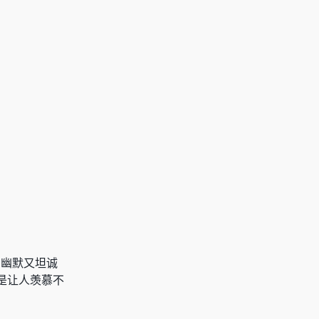
种幽默又坦诚
是让人羡慕不