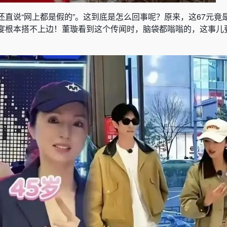
还直说“网上都是假的”。这到底是怎么回事呢？原来，这67元竟
宴根本搭不上边！董璇看到这个传闻时，脑袋都嗡嗡的，这事儿