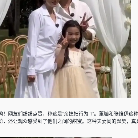
！网友们纷纷点赞，称这是“亲媳妇行为 1”。董璇和张维伊这
尬，还让观众感受到了他们之间的甜蜜。这种夫妻间的默契，真