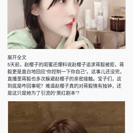
展开全文
5天前，赵樱子的闺蜜还爆料说赵樱子追求蒋毅被拒，蒋
毅更是直白地回应“你控制一下你自己”。这事儿还没完，
直播里蒋毅也多次躲避赵樱子的亲密接触。宝子们，这
到底是咋回事呢？难道赵樱子真的对蒋毅情有独钟，还
是这只是她为了引流的“黑红剧本”？