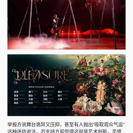
举报方说舞台诡异又压抑，甚至有人抛出“吸取观众气运”
这种迷信说法。可支持方却觉得这就是艺术创新，灵感