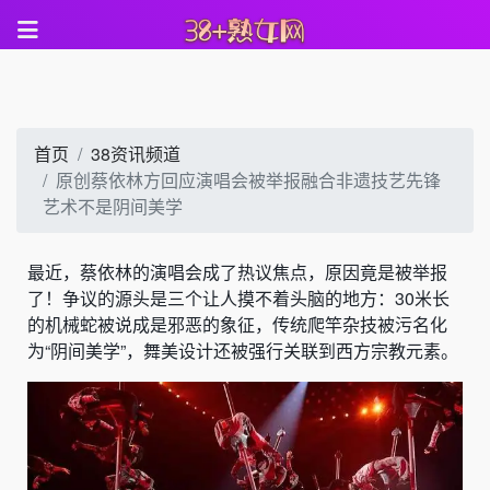
首页
38资讯频道
原创蔡依林方回应演唱会被举报融合非遗技艺先锋
艺术不是阴间美学
最近，蔡依林的演唱会成了热议焦点，原因竟是被举报
了！争议的源头是三个让人摸不着头脑的地方：30米长
的机械蛇被说成是邪恶的象征，传统爬竿杂技被污名化
为“阴间美学”，舞美设计还被强行关联到西方宗教元素。