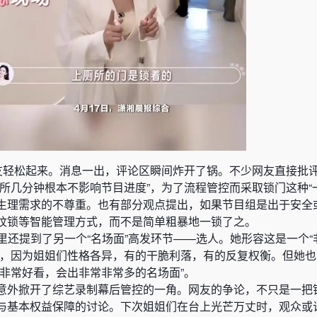
网友轻松起来。消息一出，评论区瞬间炸开了锅。不少网友直接批
所几分钟根本不影响节目进度”，为了流程管控而采取锁门这种“
生理需求的不尊重。也有部分观点提出，如果节目组是出于安全
纹锁等智能管理方式，而不是简单粗暴地一锁了之。
g里还提到了另一个“名场面”高发环节——选人。她形容这是一个
”，因为姐姐们性格各异，有的干脆利落，有的反复权衡。但她
常非常好看，会出非常非常多的名场面”。
意外掀开了综艺录制幕后管控的一角。网友的争论，不只是一把
与基本权益保障的讨论。下次姐姐们在台上光芒万丈时，观众或