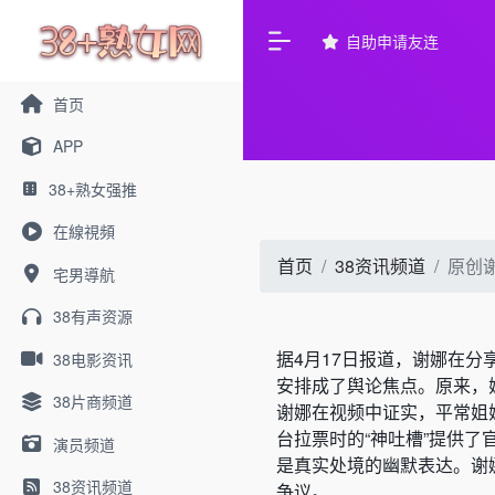
自助申请友连
首页
APP
38+熟女强推
在線視頻
首页
38资讯频道
原创
宅男導航
38有声资源
据4月17日报道，谢娜在分
38电影资讯
安排成了舆论焦点。原来，
38片商频道
谢娜在视频中证实，平常姐
台拉票时的“神吐槽”提供了
演员频道
是真实处境的幽默表达。谢
38资讯频道
争议。