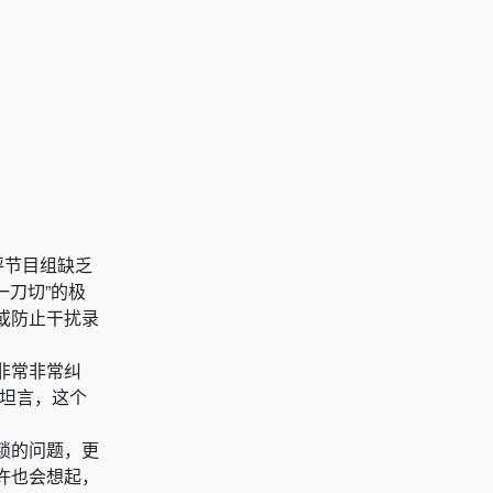
评节目组缺乏
一刀切”的极
或防止干扰录
“非常非常纠
也坦言，这个
锁的问题，更
许也会想起，