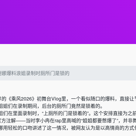
谢娜爆料浪姐录制时厕所门是锁的
享的《乘风2026》初舞台Vlog里，一个看似随口的爆料，直接
姐姐们在录制期间，后台的厕所门竟然是锁着的。
姐们在里面录制时，“上厕所的门是锁着的”。这个安排直接为之
官方注解——当时李小冉在rap里高喊的“姐姐都要憋爆了”，并非
娜用轻松的口吻讲述了这一情况，被网友认为是以高情商的方式