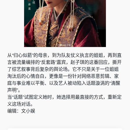
从“归心似箭”的母亲，到为队友仗义执言的姐姐，再到直
言被流量编排的“反套路”嘉宾，赵子琪的这番回应，撕开
了综艺叙事背后复杂的舆论场。它不只是关于一位姐姐
淘汰后的心情自白，更像是一份针对网络恶意剪辑、家
庭与事业难以平衡、以及艺人被动陷入话题漩涡的“清醒
声明”。
当“话题”试图定义她时，她选择用最直接的方式，重新定
义这场对话。
编辑：文小娱