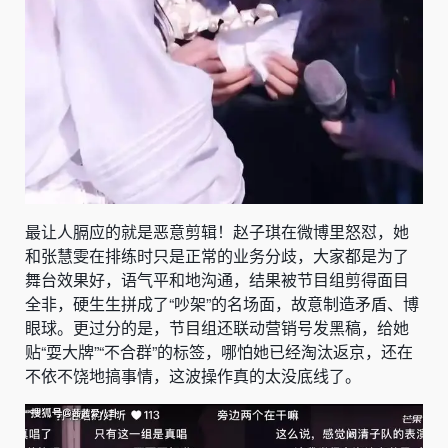
最让人膈应的就是恶意剪辑！赵子琪在微博里怒怼，她
和张慧雯在排练时只是正常的业务分歧，大家都是为了
舞台效果好，语气平和地沟通，结果被节目组剪得面目
全非，硬生生拼成了“吵架”的名场面，故意制造矛盾、博
眼球。更过分的是，节目组还联动营销号发黑稿，给她
贴“耍大牌”“不合群”的标签，哪怕她已经淘汰返京，还在
不依不饶地搞事情，这波操作真的太没底线了。