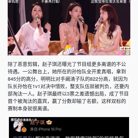
除了恶意剪辑，赵子琪还曝光了节目组更多离谱的不公
待遇。一公舞台上，她所在的孙怡队全开麦真唱，拿到
845分的高分，明明比对手阚清子队的822分高，就因为
队长孙怡在1v1对决中惜败，整支队伍就被判负，还要内
部淘汰一人。赵子琪最终以3票之差遗憾出局，成了节目
首个被淘汰的嘉宾，赢了分数却输了名额，这样双标的
赛制本身就很离谱。