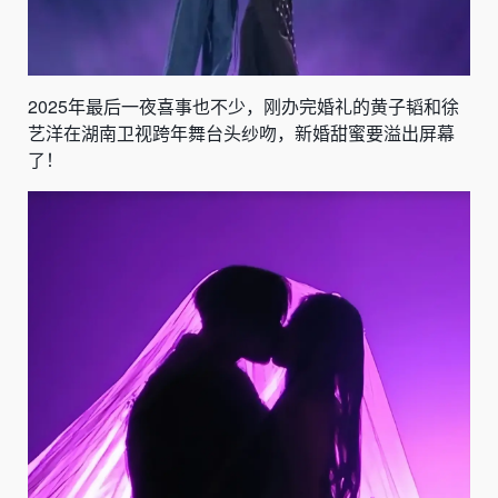
2025年最后一夜喜事也不少，刚办完婚礼的黄子韬和徐
艺洋在湖南卫视跨年舞台头纱吻，新婚甜蜜要溢出屏幕
了！