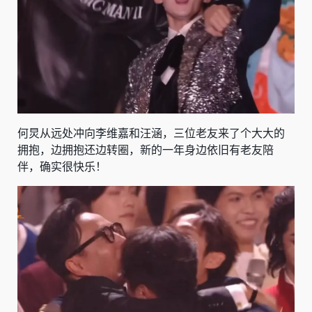
何炅从远处冲向李维嘉和汪涵，三位老友来了个大大的
拥抱，边拥抱还边转圈，新的一年身边依旧有老友陪
伴，确实很快乐！