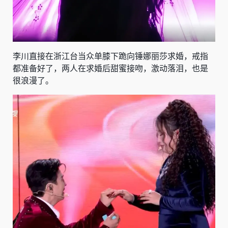
李川直接在浙江台当众单膝下跪向锤娜丽莎求婚，戒指
都准备好了，两人在求婚后甜蜜接吻，激动落泪，也是
很浪漫了。