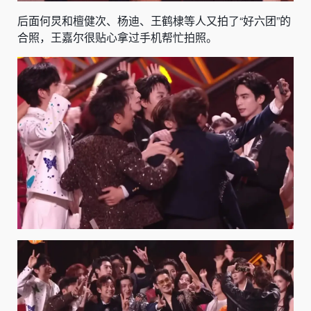
后面何炅和檀健次、杨迪、王鹤棣等人又拍了“好六团”的
合照，王嘉尔很贴心拿过手机帮忙拍照。