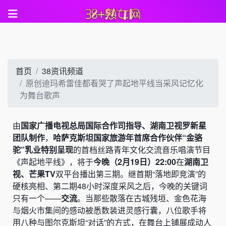
首页
38资讯频道
原创迪玛希雷佳都看哭了声起地平线当采风记忆化
为舞台歌声
由
国家广播电视总局国际合作司指导、湖南卫视罗新星
团队制作
，
哈萨克斯坦国家旅游年首席合作伙伴“金骆
驼”乳业特别呈现
的首档丝路青年文化交流音乐唱演节目
《声起地平线》，将于
今晚（2月19日）22:00
在
湖南卫
视、芒果TV
双平台播出第三期。继首期“落地即竞演”的
硬核亮相、第二期48小时深度采风之后，今晚的关键词
只有一个——
交流
。当那些散落在古城残垣、金色花海
与烟火市集间的感动被悉数装进灵感行囊，八位歌手将
用八种与图尔克斯坦“对话”的方式，在舞台上铺展成动人