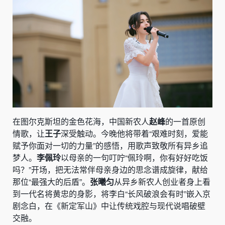
在图尔克斯坦的金色花海，中国新农人
赵峰
的一首原创
情歌，让
王子
深受触动。今晚他将带着“艰难时刻，爱能
赋予你面对一切的力量”的感悟，用歌声致敬所有异乡追
梦人。
李佩玲
以母亲的一句叮咛“佩玲啊，你有好好吃饭
吗？”开场，把无法常伴母亲身边的思念谱成旋律，献给
那位“最强大的后盾”。
张曦匀
从异乡新农人创业者身上看
到一代名将黄忠的身影，将李白“长风破浪会有时”嵌入京
剧念白，在《新定军山》中让传统戏腔与现代说唱破壁
交融。