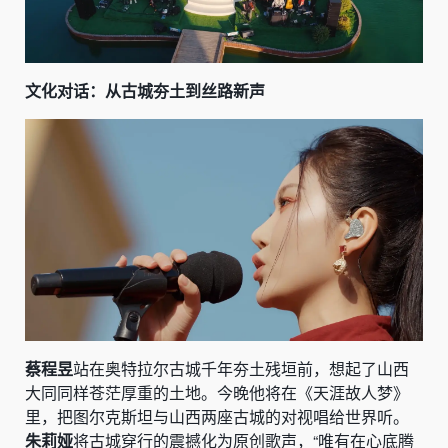
文化对话：从古城夯土到丝路新声
蔡程昱
站在奥特拉尔古城千年夯土残垣前，想起了山西
大同同样苍茫厚重的土地。今晚他将在《天涯故人梦》
里，把图尔克斯坦与山西两座古城的对视唱给世界听。
朱莉娅
将古城穿行的震撼化为原创歌声，“唯有在心底腾