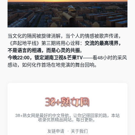
当文化的隔阂被旋律消解，当个人的情感被歌声传递，
《声起地平线》第三期将用心诠释：
交流的最高境界，
不是语言的相通，而是心灵的共振
。
今晚22:00，锁定湖南卫视&芒果TV
——看48小时的采风
感动，如何化作首场在地竞演的舞台回响。
38+熟女网是最好的中文导航，让你记得回家的路，本站
收录优质精品网站，每日更新。
友链申请
关于我们