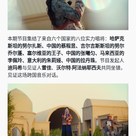
本期节目集结了来自六个国家的八位实力唱将：
哈萨克
斯坦的努尔扎斯、中国的蔡程昱、吉尔吉斯斯坦的努尔
乔尔蓬、塞尔维亚的王子、中国的张曦匀、马来西亚的
李佩玲、意大利的朱莉娅、中国的拉丹珠
。节目发起人
迪玛希
与见证人
雷佳
、
沃尔特·阿法纳耶西夫
共同坐镇，
见证这场跨国音乐对话。