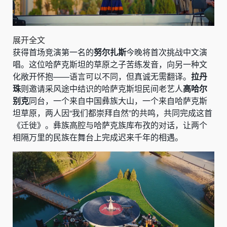
展开全文
获得首场竞演第一名的
努尔扎斯
今晚将首次挑战中文演
唱。这位哈萨克斯坦的草原之子苦练发音，向另一种文
化敞开怀抱——语言可以不同，但真诚无需翻译。
拉丹
珠
则邀请采风途中结识的哈萨克斯坦民间老艺人
高哈尔
别克
同台，一个来自中国彝族大山，一个来自哈萨克斯
坦草原，两人因“我们都崇拜自然”的共鸣，共同完成这首
《迁徙》。彝族高腔与哈萨克族库布孜的对话，让两个
相隔万里的民族在舞台上完成迟来千年的相遇。