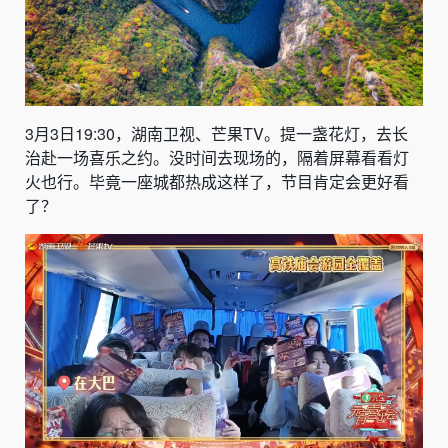
3月3日19:30，湖南卫视、芒果TV。提一盏花灯，去长
治赴一场喜乐之约。没时间去现场的，隔着屏幕看看灯
火也行。毕竟一座城都热成这样了，节目肯定会更好看
了？