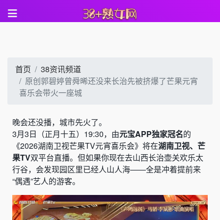
首页
38资讯频道
原创郭碧婷曾舜晞还没来长治先被挤爆了芒果元宵
喜乐会带火一座城
晚会还没播，城市先火了。
3月3日（正月十五）19:30，由
元宝APP独家冠名
的
《2026湖南卫视芒果TV元宵喜乐会》将在
湖南卫视、芒
果TV
双平台直播。但如果你现在去山西长治壶关欢乐太
行谷，会发现园区里已经人山人海——全是冲着提前来
“偶遇”艺人的游客。