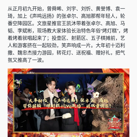
从正月初九开始，曾舜晞、刘宇、刘忻、黄誉博、袁一
琦，加上《声鸣远扬》的张卓尔、高旭那帮年轻人，轮
番空降园区。文旅星推官王凯沐带着张卓尔、高旭、马
韬、李斌彬，现场教大家体验长治特色年俗“烤灯糕”，烤
着烤着就唱起来了；投壶区、射箭区、五子棋摊前，艺
人和游客挤在一起较劲，笑声响成一片。大年初十迈利
撒、魏忠杰接力游园，转花灯、送祝福、赠好礼，把气
氛又推高了一波。