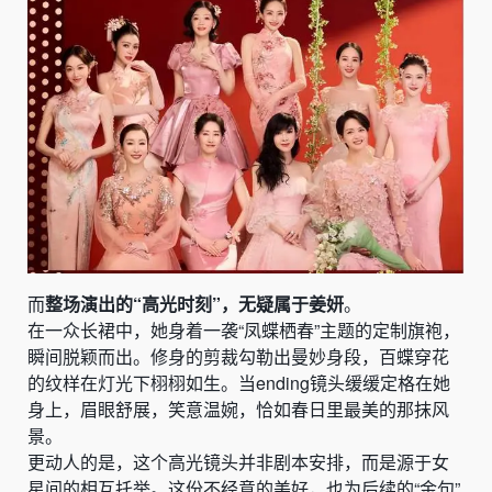
而
整场演出的“高光时刻”，无疑属于姜妍
。
在一众长裙中，她身着一袭“凤蝶栖春”主题的定制旗袍，
瞬间脱颖而出。修身的剪裁勾勒出曼妙身段，百蝶穿花
的纹样在灯光下栩栩如生。当ending镜头缓缓定格在她
身上，眉眼舒展，笑意温婉，恰如春日里最美的那抹风
景。
更动人的是，这个高光镜头并非剧本安排，而是源于女
星间的相互托举。这份不经意的美好，也为后续的“金句”