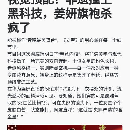
黑科技，姜妍旗袍杀
疯了
能被称作“春晚最美舞台”，《立春》的用心藏在每一个细
节里。
节目组这次彻底玩明白了“春意内核”，将非遗美学与现代
科技做了一场完美的双向奔赴。十位女星的粉色长裙，
看似风格统一，实则暗藏玄机——每一件都对应着一种
专属花卉意象，裙身上的纹样更是集齐了苏绣、缂丝等
顶级非遗工艺。
在华为竖屏直播的“死亡特写”镜头下，衣摆处的针脚、流
光溢彩的面料清晰可见。要知道，她们穿的可是最难驾
驭的“死亡芭比粉”系，可在央妈的镜头下，十位女星个个
皮肤白皙，状态能打，网友直呼：“这就是‘央妈严选’的含
金量！”