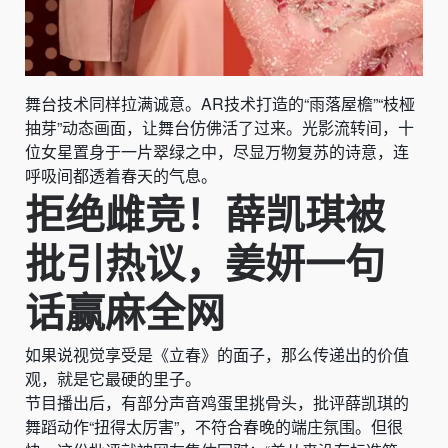
舞台技术同样拉满诚意。AR技术打造的“雨落屋檐”“枝桠
抽芽”动态画面，让舞台仿佛活了过来。光影流转间，十
位女星置身于一片翠绿之中，尽显万物复苏的诗意，连
呼吸间都透着春天的气息。
拒绝雌竞！薛凯琪被
批引热议，姜妍一句
话赢麻全网
如果说视觉享受是《立春》的面子，那么传递出的价值
观，就是它最硬的里子。
节目播出后，有部分声音鸡蛋里挑骨头，批评薛凯琪的
舞蹈动作“扭得太厉害”，不符合春晚的端庄氛围。但很