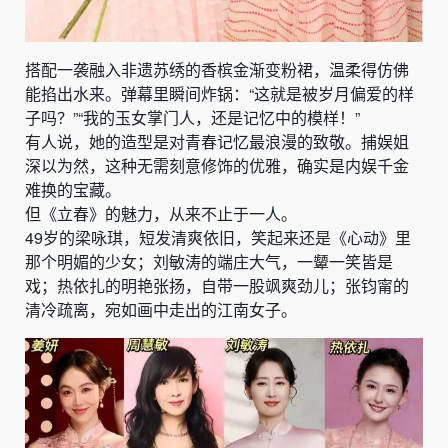
搭配一袭融入非遗苏绣的香槟金渐变粉裙，温柔得仿佛
能掐出水来。弹幕里瞬间炸锅：“这就是被岁月偏爱的样
子吗？”“我的玉女掌门人，还是记忆中的模样！”
有人说，她的造型是对青春记忆最浪漫的致敬。捕娱姐
深以为然，这种无需刻意修饰的优雅，确实是内娱千金
难换的宝藏。
但《立春》的魅力，从来不止于一人。
49岁的梁咏琪，短发清爽依旧，笑起来还是《心动》里
那个明媚的少女；刘敏涛的端庄大气，一颦一笑皆是
戏；热依扎的明艳张扬，自带一股飒爽劲儿；张钧甯的
清冷疏离，宛如画中走出的江南女子。