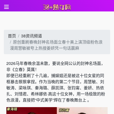
首页
38资讯频道
原创重刷春晚封神名场面立春十美上演顶级粉色浪
漫周慧敏被夸上热搜姜妍凭一句话赢麻
2026马年春晚余温未散，要说全网公认的封神名场面，
非《立春》莫属！
即便已经重刷了十几遍，捕娱姐还是被这十位女星的同
框暴击狠狠拿捏。作为当晚的第二个节目，周慧敏、刘
敏涛、梁咏琪、秦海璐、薛凯琪、张钧甯、姜妍、热依
扎、刘惜君、希林娜依·高这十位女神，用一场极致的粉
色浪漫，直接把“中式美学”焊在了春晚舞台上 。