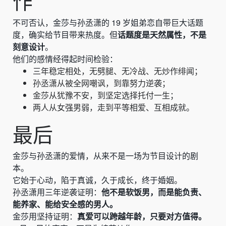
作
不可否认，金莎与孙丞潇的 19 岁姐弟恋自带巨大话题
度，确实给节目带来热度。但
话题度是天然属性，不是
刻意设计
。
他们的感情经得起时间检验：
三年稳定相处，无劈腿、无冷战、无炒作绯闻；
孙丞潇从被全网嘲讽，到靠努力逆袭；
金莎从犹豫不安，到坚定选择托付一生；
两人从女强男弱，走到平等相爱、互相成就。
最后
金莎与孙丞潇的爱情，从来不是一场为节目设计的剧
本。
它始于心动，陷于真诚，久于成长，终于婚姻。
孙丞潇用三年逆袭证明：
他不是软饭男，而是能负责、
能养家、能给安全感的男人。
金莎用坚持证明：
真爱可以跨越年龄，只要对方值得。