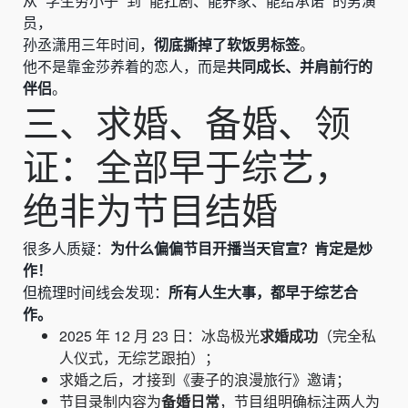
从 “学生穷小子” 到 “能扛剧、能养家、能给承诺” 的男演
员，
孙丞潇用三年时间，
彻底撕掉了软饭男标签
。
他不是靠金莎养着的恋人，而是
共同成长、并肩前行的
伴侣
。
三、求婚、备婚、领
证：全部早于综艺，
绝非为节目结婚
很多人质疑：
为什么偏偏节目开播当天官宣？肯定是炒
作！
但梳理时间线会发现：
所有人生大事，都早于综艺合
作。
2025 年 12 月 23 日：冰岛极光
求婚成功
（完全私
人仪式，无综艺跟拍）；
求婚之后，才接到《妻子的浪漫旅行》邀请；
节目录制内容为
备婚日常
，节目组明确标注两人为