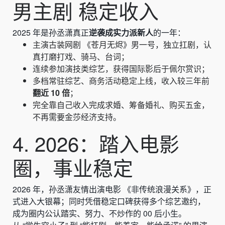
男主剧 稳定收入
2025 年是孙丞潇真正
逆袭成实力派新人
的一年：
主演古装网剧 《苍月无烬》男一号，独立扛剧，认
真打磨打戏、骑马、台词；
连续参加演技类综艺，获得国际影后于佩尔赏识；
多档常驻综艺、商务活动稳定上线，收入较三年前
翻近 10 倍
；
完全靠自己收入完成求婚、筹备婚礼、购买五金，
不再需要金莎经济支持。
4. 2026：踏入电影
圈，事业稳定
2026 年，孙丞潇友情出演电影 《非传统浪漫关系》，正
式进入大银幕；同时凭借稳定口碑获得多个综艺邀约，
成为圈内公认踏实、努力、不炒作的 00 后小生。