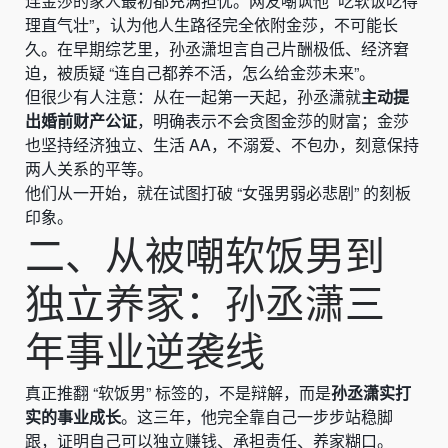
连金莎的家人最初都充满担忧。网友嘲讽他 “吃软饭吃得
理直气壮”，认为他人生路径完全依附金莎，不可能长
久。在早期综艺里，孙丞潇坦言自己片酬极低、经济窘
迫，被质疑 “连自己都养不活，怎么给金莎未来”。
但很少有人注意：从在一起第一天起，孙丞潇就
主动提
出婚前财产公证
，明确表示不会贪图金莎的财富；金莎
也坚持经济独立、生活 AA，不溺爱、不包办，刻意保持
两人关系的平等。
他们从一开始，就在试图打破 “女强男弱必悲剧” 的刻板
印象。
二、从被嘲软饭男到
独立养家：孙丞潇三
年事业逆袭线
真正推翻 “软饭男” 标签的，不是辩解，而是
孙丞潇实打
实的事业成长
。这三年，他完全靠自己一步步站稳脚
跟，证明自己可以独立赚钱、承担责任、养家糊口。