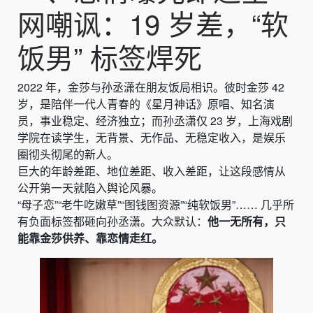
网嘲讽：19 岁差，“软
饭男” 标签焊死
2022 年，金莎与孙丞潇在朋友饭局相识。彼时金莎 42
岁，是陪伴一代人青春的《星月神话》原唱、知名演
员，事业稳定、经济独立；而孙丞潇仅 23 岁，上海戏剧
学院在读学生，无背景、无作品、无稳定收入，是娱乐
圈彻头彻尾的新人。
巨大的年龄差距、地位差距、收入差距，让这段感情从
公开第一天就陷入舆论风暴。
“母子恋”“老牛吃嫩草”“图钱图资源”“纯软饭男”…… 几乎所
有负面标签都砸向孙丞潇。大众默认：
他一无所有，只
能靠金莎供养、靠恋情走红。