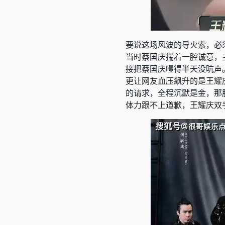
要说这场风波的导火索，必
当时蔡国庆揣着一腔诚意，
接把蔡国庆噎得半天没吭声
更让网友血压飙升的是王耀
的请求，全程沉默是金，那
体力跟不上道歉，王耀庆双