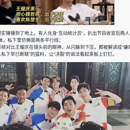
把实锤锤到了地上。有人化身“互动统计员”，扒出节目收官后两
体，私下里仿佛是两条平行线；
，逐帧对比王耀庆在镜头前的眼神，从闪躲到下压，都被解读成“嫌
人私下早已断联”的猛料，让“决裂”的说法看起来板上钉钉。