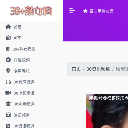
自助申请友连
首页
APP
38+熟女强推
在線視頻
首页
38资讯频道
原创
宅男導航
38有声资源
38电影资讯
38片商频道
演员频道
38资讯频道