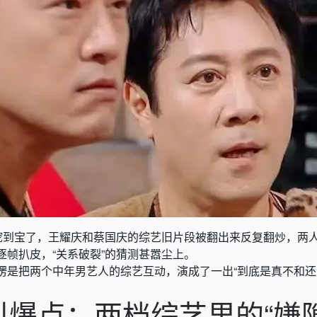
又挖到宝了，王耀庆和蔡国庆的综艺旧片段被翻出来反复翻炒，两
逐帧扒皮，“关系破裂”的猜测甚嚣尘上。
愣是把两个中年男艺人的综艺互动，演成了一出“到底是真不和还
引爆点：两档综艺里的“嫌隙