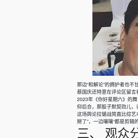
那边“和解论”的拥护者也不
蔡国庆还特意在评论区留言
2023年《你好星期六》
仰后合，那股子默契劲儿，
这场舆论拉锯战简直比综艺
掰了”，一边嚷嚷“都是剪辑
三、 观众