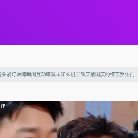
镜头紧盯嫌隙瞬间互动暗藏未知玄机王耀庆蔡国庆的综艺罗生门