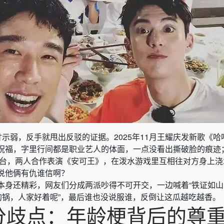
甘示弱，反手就甩出反驳的证据。2025年11月王耀庆发新歌《
祝福，字里行间都是职业艺人的体面，一点没看出撕破脸的痕迹
的舞台，两人合作表演《安可王》，在泼水游戏里互相往对方身上
说他俩有仇谁信啊？
本身还精彩，网友们分成两派吵得不可开交，一边喊着“铁证如
的锅，人家好着呢”，最后谁也没说服谁，反倒让这瓜越吃越香。
分歧点：年龄梗背后的尊