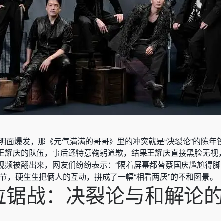
的明面爆发，那《元气满满的哥哥》里的冲突就是“决裂论”的陈年
王耀庆的队伍，事后还特意鞠躬道歉，结果王耀庆直接黑脸无视
视频被翻出来，网友们纷纷表示：“隔着屏幕都替蔡国庆尴尬得
节，硬生生把俩人的互动，拼成了一幅“相看两厌”的不和图景。
拉锯战：决裂论与和解论