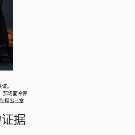
铁证。
，那场面冷得
脚趾抠出三室
的证据