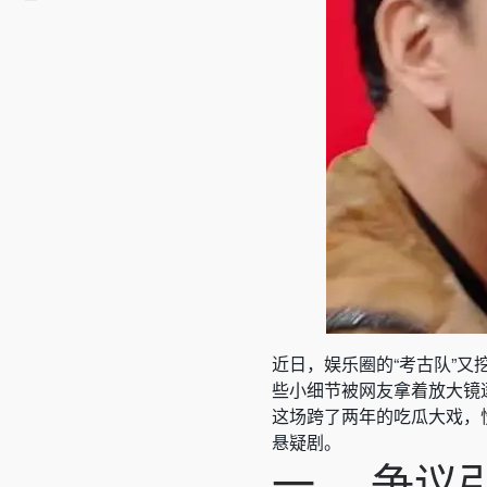
近日，娱乐圈的“考古队”
些小细节被网友拿着放大镜
这场跨了两年的吃瓜大戏，
悬疑剧。
一、 争议