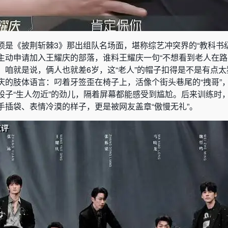
须是《披荆斩棘3》那出组队名场面，堪称综艺冲突界的“教科书级
主动申请加入王耀庆的部落，谁料王耀庆一句“不想看到老人在路
。咱就是说，俩人也就差6岁，这“老人”的帽子扣得是不是有点
庆的肢体语言：叼着牙签歪在椅子上，活像个街头巷尾的“拽哥”
股子“生人勿近”的劲儿，隔着屏幕都能感受到尴尬。后来训练时
手插袋、表情冷漠的样子，更是被网友盖章“傲慢无礼”。