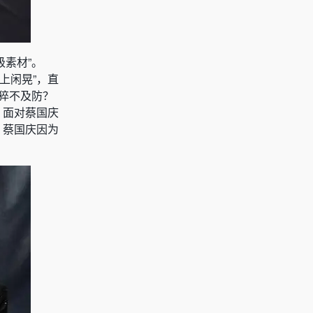
素材”。
上闲晃”，直
太猝不及防？
，面对蔡国庆
，蔡国庆因为