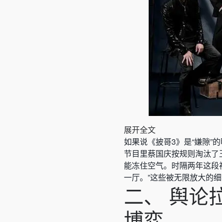
展开全文
如果说《披哥3》是“嫌隙”
节目里蔡国庆按规则淘汰了
能冻住空气。时隔两年这段
一厅。”这些被无限放大的细
二、 舆论
博弈