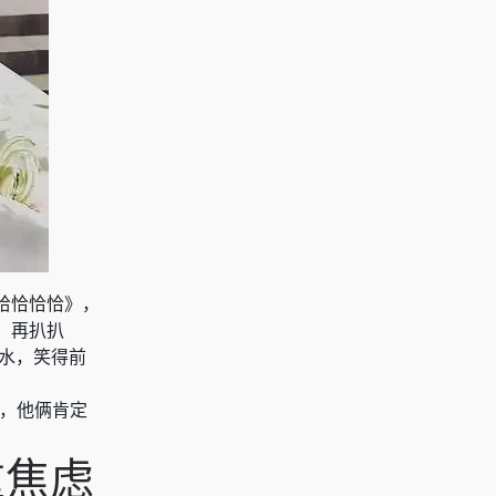
哈哈恰恰恰》，
；再扒扒
浇水，笑得前
山，他俩肯定
重焦虑