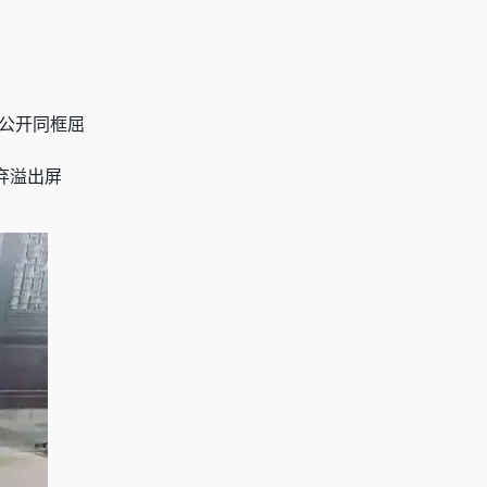
人公开同框屈
弃溢出屏