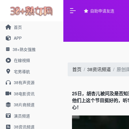
自助申请友连
首页
APP
38+熟女强推
在線視頻
首页
38资讯频道
原创
宅男導航
38有声资源
25日，胡杏儿被问及是否
38电影资讯
他们上这个节目挺好的，听
38片商频道
心！
演员频道
38资讯频道