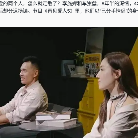
爱的两个人，怎么就走散了？李施嬅和车崇健，8年半的深情，4
后却分道扬镳。节目《再见爱人5》里，他们以“已分手情侣”的