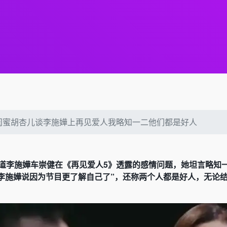
闺蜜胡杏儿谈李施嬅上再见爱人我略知一二他们都是好人
知道李施嬅车崇健在《再见爱人5》透露的感情问题，她坦言略知
李施嬅说因为节目更了解自己了”，还称两个人都是好人，无论