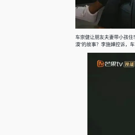
车崇健让朋友夫妻带小孩住
漠”的故事？李施嬅控诉，