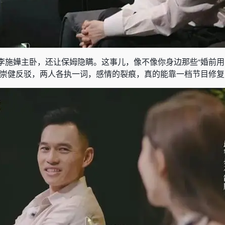
李施嬅主卧，还让保姆隐瞒。这事儿，像不像你身边那些“婚前
车崇健反驳，两人各执一词，感情的裂痕，真的能靠一档节目修复