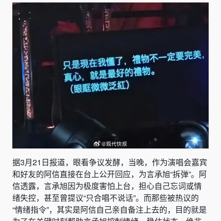
据3月21日报道，眼看争议发酵，当晚，作为演唱会嘉宾
和好友的阿信直接在台上公开回应，为言承旭“拆弹”。阿
信透露，言承旭因为极度害怕上台，担心自己忘词或情
绪失控，甚至曾提议“只合唱不说话”。而那些被热议的
“情绪指令”，其实是阿信自己亲自备注上去的，目的就是