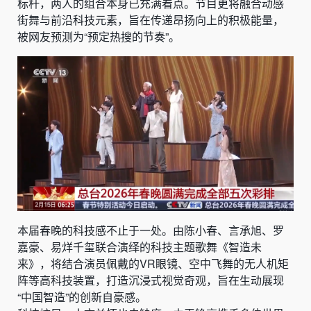
标杆，两人的组合本身已充满看点。节目更将融合动感
街舞与前沿科技元素，旨在传递昂扬向上的积极能量，
被网友预测为“预定热搜的节奏”。
本届春晚的科技感不止于一处。由陈小春、言承旭、罗
嘉豪、易烊千玺联合演绎的科技主题歌舞《智造未
来》，将结合演员佩戴的VR眼镜、空中飞舞的无人机矩
阵等高科技装置，打造沉浸式视觉奇观，旨在生动展现
“中国智造”的创新自豪感。