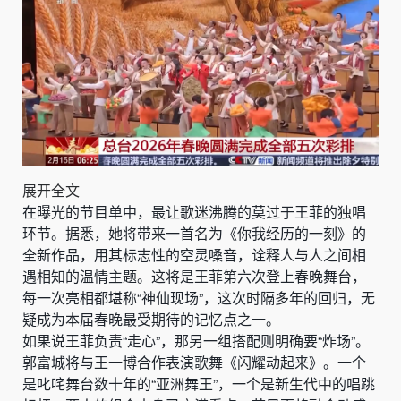
展开全文
在曝光的节目单中，最让歌迷沸腾的莫过于王菲的独唱
环节。据悉，她将带来一首名为《你我经历的一刻》的
全新作品，用其标志性的空灵嗓音，诠释人与人之间相
遇相知的温情主题。这将是王菲第六次登上春晚舞台，
每一次亮相都堪称“神仙现场”，这次时隔多年的回归，无
疑成为本届春晚最受期待的记忆点之一。
如果说王菲负责“走心”，那另一组搭配则明确要“炸场”。
郭富城将与王一博合作表演歌舞《闪耀动起来》。一个
是叱咤舞台数十年的“亚洲舞王”，一个是新生代中的唱跳