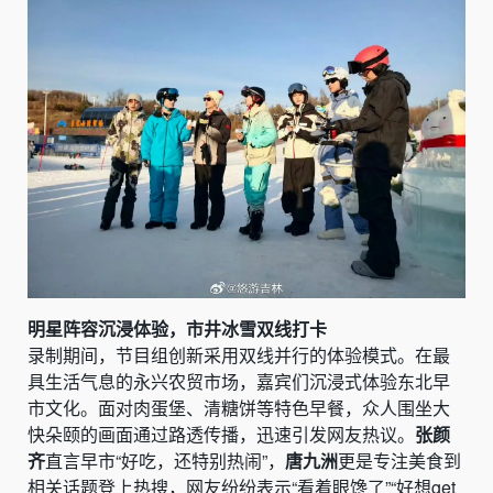
明星阵容沉浸体验，市井冰雪双线打卡
录制期间，节目组创新采用双线并行的体验模式。在最
具生活气息的永兴农贸市场，嘉宾们沉浸式体验东北早
市文化。面对肉蛋堡、清糖饼等特色早餐，众人围坐大
快朵颐的画面通过路透传播，迅速引发网友热议。
张颜
齐
直言早市“好吃，还特别热闹”，
唐九洲
更是专注美食到
相关话题登上热搜，网友纷纷表示“看着眼馋了”“好想get