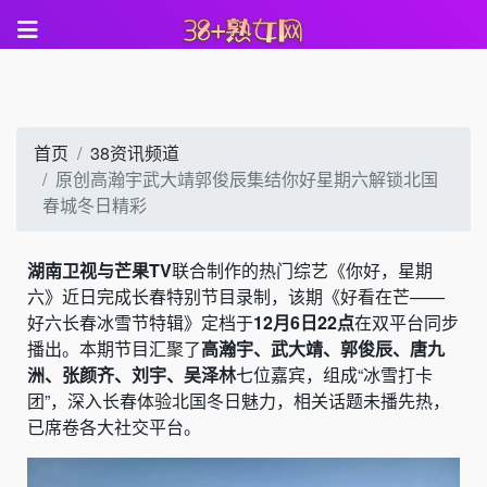
首页
38资讯频道
原创高瀚宇武大靖郭俊辰集结你好星期六解锁北国
春城冬日精彩
湖南卫视与芒果TV
联合制作的热门综艺《你好，星期
六》近日完成长春特别节目录制，该期《好看在芒——
好六长春冰雪节特辑》定档于
12月6日22点
在双平台同步
播出。本期节目汇聚了
高瀚宇、武大靖、郭俊辰、唐九
洲、张颜齐、刘宇、吴泽林
七位嘉宾，组成“冰雪打卡
团”，深入长春体验北国冬日魅力，相关话题未播先热，
已席卷各大社交平台。