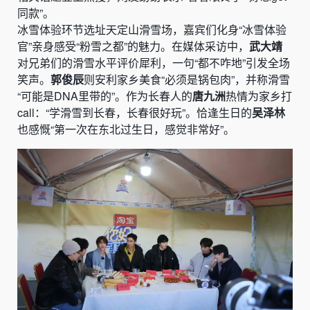
同款”。
冰雪体验环节选址天定山滑雪场，嘉宾们化身“冰雪体验
官”亲身感受“粉雪之都”的魅力。在媒体采访中，
武大靖
对兄弟们的滑雪水平评价犀利，一句“都不咋地”引发全场
笑声。
郭俊辰
则安利家乡美食“必须是锅包肉”，并称滑雪
“可能是DNA里带的”。作为长春人的
唐九洲
热情为家乡打
call：“学滑雪到长春，长春很好玩”。恰逢生日的
吴泽林
也感慨“第一次在东北过生日，感觉非常好”。