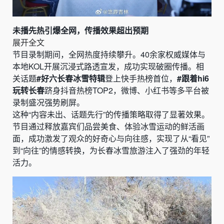
未播先热引爆全网，传播效果超出预期
展开全文
节目录制期间，全网热度持续攀升。40余家权威媒体与
本地KOL开展沉浸式路透宣发，成功实现破圈传播。相
关话题
#好六长春冰雪特辑
登上快手热榜首位，
#跟着hi6
玩转长春
跻身抖音热榜TOP2，微博、小红书等多平台被
录制盛况强势刷屏。
这种“内容未出、话题先行”的传播策略取得了显著效果。
节目通过释放嘉宾们品尝美食、体验冰雪运动的鲜活画
面，成功激发了观众的好奇心与向往感，实现了从“看见”
到“向往”的情感转换，为长春冰雪旅游注入了强劲的年轻
活力。