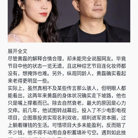
展开全文
尽管黄磊的解释合情合理，却未能完全说服网友。毕竟
节目中他的状态一览无遗，且这种综艺节目连化妆师都
没有，想掩饰也难。另外，纵观同龄人，黄磊确实看起
来老得更明显一些。
实际上，虽然真相不及某些传言那么骇人，但明眼人都
能看出，这两年来黄磊的身体状况确实走下坡路，他也
只是嘴上撑着而已。除去自然衰老，最大的原因是心力
交瘁。前几年，他试图转战幕后，投入了不少电影电视
项目，企图靠投资实现名利双收，顺利进军资本圈，过
上躺着赚钱的生活。可惜项目大多未能盈利，反而赔了
不少钱，他不得不动用自身积蓄填补亏空。遇到如此挫