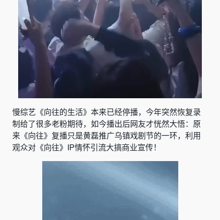
慢综艺《向往的生活》本来已经停播，今年突然恢复录
制给了很多老粉期待，如今播出后网友才恍然大悟：原
来《向往》复播只是黄磊推广乌镇戏剧节的一环，利用
观众对《向往》IP情怀引流大搞商业宣传！