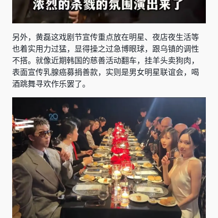
另外，黄磊这戏剧节宣传重点放在明星、夜店夜生活等
也着实用力过猛，显得操之过急博眼球，跟乌镇的调性
不搭。就像近期韩国的慈善活动翻车，挂羊头卖狗肉，
表面宣传乳腺癌募捐善款，实则是男女明星联谊会，喝
酒跳舞寻欢作乐罢了。