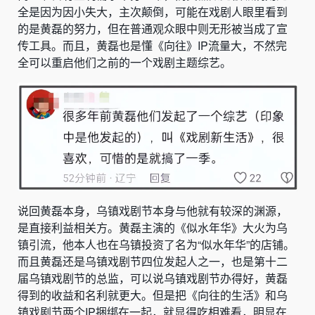
全是因为因小失大，主次颠倒，可能在戏剧人眼里看到
的是黄磊的努力，但在普通观众眼中则无形被当成了宣
传工具。而且，黄磊也是懂《向往》IP流量大，不然完
全可以重启他们之前的一个戏剧主题综艺。
说回黄磊本身，乌镇戏剧节本身与他就有较深的渊源，
是直接利益相关方。黄磊主演的《似水年华》大火为乌
镇引流，他本人也在乌镇投资了名为“似水年华”的店铺。
而且黄磊还是乌镇戏剧节四位发起人之一，也是第十二
届乌镇戏剧节的总监，可以说乌镇戏剧节办得好，黄磊
得到的收益和名利就更大。但是把《向往的生活》和乌
镇戏剧节两个IP捆绑在一起，就显得吃相难看，明显在