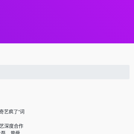
奇艺疯了”词
奇艺深度合作
丞磊、曾舜