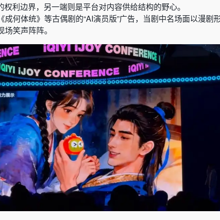
I的权利边界，另一端则是平台对内容供给结构的野心。
成何体统》等古偶剧的“AI演员版”广告，当剧中名场面以漫剧
现场笑声阵阵。