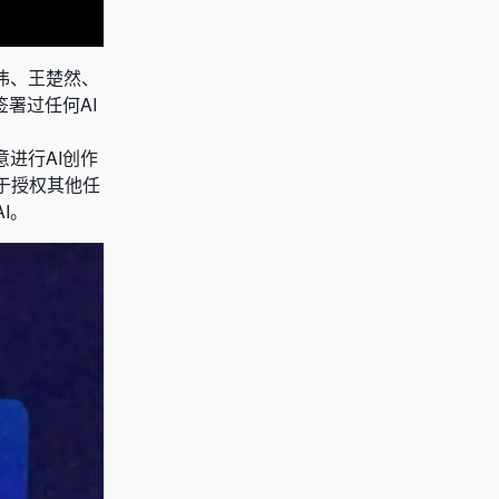
伟、王楚然、
署过任何AI
进行AI创作
于授权其他任
I。