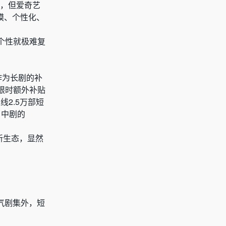
题，但爱奇艺
模、个性化、
个性就极难复
。
作为长剧的补
限时额外补贴
2.5万部短
，中剧的
新生态，显然
气剧集外，短