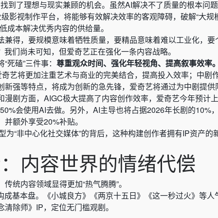
者找到了理想与现实兼顾的机会。虽然AI解决不了质量的根本问
专业级影视制作平台，将能够有效解决效率的客观障碍，破解“大规
以低成本解决优秀内容的供给量。
法兼得，要规模意味着牺牲质量，要精品意味着难以工业化，要
吗？我们尚未可知，但爱奇艺正在强化一条内容战略。
“死磕”三件事：
尊重观众时间、强化年轻视角、提高叙事效率
，爱奇艺将更加注重艺术与商业的完美结合，提高投入效率；中剧
创新强等特点，将成为创新的急先锋，爱奇艺将通过为中剧提供
漫剧方面，AIGC极大提高了内容创作效率，爱奇艺今年预计上线
50%会使用AI去做。另外，AI主导也将占据2026年长剧的10%
，并额外享受20%补贴。
型为“非中心化社交媒体”的背后，这种构建创作者拥有IP资产的
。
际：内容世界的情绪代偿
，传统内容领域显得更加“热气腾腾”。
作构成基本盘。《小城良方》《两京十五日》《这一秒过火》等人
念清除师》IP，定位无门槛观剧。