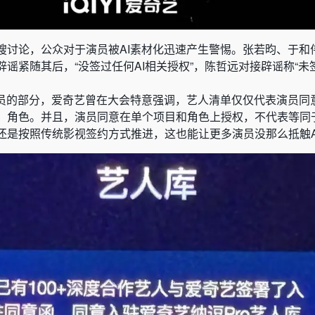
搜讨论，公众对于演员被AI素材化迅速产生警惕。张若昀、于和
谣紧随其后，“没签过任何AI相关授权”，陈哲远对接辟谣称“未签
演员的部分，爱奇艺曾在大会特意强调，艺人清单仅仅代表演员同意
、角色。并且，演员同意在单个项目和角色上授权，不代表等同
还是按照传统影视签约方式推进，这也能让更多演员没那么抵触A