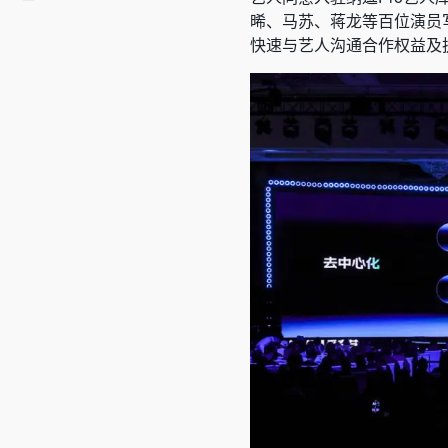
晞、马苏、蒋龙等百位演员
快速与艺人沟通合作权益及