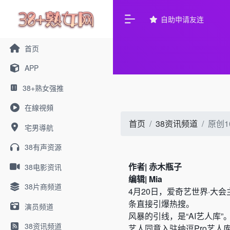
自助申请友连
首页
APP
38+熟女强推
在線視頻
首页
38资讯频道
原创
宅男導航
38有声资源
作者| 赤木瓶子
38电影资讯
编辑| Mia
38片商频道
4月20日，爱奇艺世界·大
条直接引爆热搜。
演员频道
风暴的引线，是“AI艺人库
38资讯频道
艺人同意入驻纳逗Pro艺人