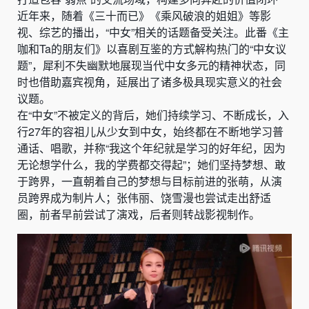
近年来，随着《三十而已》《乘风破浪的姐姐》等影
视、综艺的播出，“中女”相关的话题备受关注。此番《主
咖和Ta的朋友们》以喜剧互鉴的方式解构热门的“中女议
题”，犀利不失幽默地展现当代中女多元的精神状态，同
时也借助嘉宾视角，延展出了诸多极具现实意义的社会
议题。
在“中女”不被定义的背后，她们持续学习、不断成长，入
行27年的容祖儿从少女到中女，始终都在不断地学习普
通话、唱歌，并称“我这个年纪就是学习的好年纪，因为
无论想学什么，我的学费都交得起”；她们坚持梦想、敢
于跨界，一直朝着自己的梦想与目标前进的张萌，从演
员跨界成为制片人；张伟丽、饶雪漫也尝试走出舒适
圈，前者早前尝试了演戏，后者则转战影视制作。