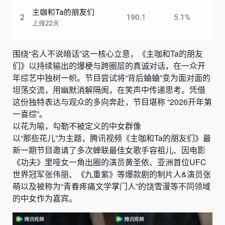
围绕“名人不说暗话”这一核心立意，《主咖和Ta的朋友
们》以持续输出的爆梗与跨圈层的真诚对话，在一众开
年综艺中独树一帜。节目尝试将“背后蛐蛐”变为面对面的
坦荡交流，用幽默消解隔阂，在笑声中传递思考。凭借
这份独特表达与观众的多向奔赴，节目堪称 “2026开年第
一喜综”。
以花为喻，勾勒不被定义的中女群像
以“那些花儿”为主题，腾讯视频《主咖和Ta的朋友们》最
新一期节目邀请了多次蝉联最佳女歌手容祖儿、因电影
《功夫》里哑女一角出圈的演员黄圣依、亚洲首位UFC
世界冠军张伟丽、《九重紫》等爆款剧的制片人&演员张
萌以及被称为“青春疼痛文学掌门人”的饶雪漫等不同领域
的中女作为嘉宾。