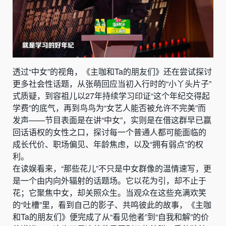
透过“中女”的视角，《主咖和Ta的朋友们》还在尝试探讨
更多社会性话题，从张萌回应当初入行时的“小丫头片子”
式质疑，到容祖儿以27年持续学习印证“这个年纪交得起
学费”的底气，再到鸟鸟为“女艺人能否被允许不完美”而
发声——节目表面是在讲“中女”，实则是在借这群早已赢
回话语权的女性之口，探讨每一个普通人都可能面临的
成长代价、职场偏见、年龄焦虑，以及“拥有弱点”的权
利。
在读娱看来，“那些花儿”不只是中女群像的温情速写，更
是一个由内向外辐射的话题场。它以花为引，却不止于
花；它聚焦中女，却关照众生。当观众在这些充满欢笑
的“吐槽”里，看到自己的影子、共鸣彼此的故事，《主咖
和Ta的朋友们》便完成了从“看见他者”到“自我和解”的价