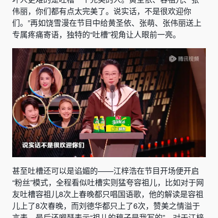
伟丽，你们都有点太完美了。说实话，不是很欢迎你
们。”再如饶雪漫在节目中给黄圣依、张萌、张伟丽送上
专属疼痛寄语，独特的“吐槽”视角让人眼前一亮。
甚至吐槽还可以是谄媚的——江梓浩在节目开场便开启
“粉丝”模式，全程看似吐槽实则猛夸容祖儿，比如对于网
友吐槽容祖儿8次上春晚都只唱国语歌，他的解读是容祖
儿上了8次春晚，而刘德华都只上了6次，赞美之情溢于
言表，最后还嘚瑟表示“祖儿的稿子是我写的”。对于江梓