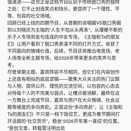
值递进——这也正是这档节目区别于传统脱口秀的独特
之处：它不止创造笑点和快乐，更提供了一个理性、平
等、包容的社交场域。
回顾已经上线的四期节目，从首期的说唱圈VS脱口秀圈
到以刘晓庆为主咖的“人生不怕从头再来”，从爆梗不断的
乐子人专场到金句连连的中女专场，《主咖和Ta的朋友
们》让用户看到了脱口秀表演不同的打开方式，收获了
不同面向的情绪价值，后续，节目还将推出电竞场、老
人场等全新主题专场，给2026年带来更多的笑声与思
考。
尽管单期主题、嘉宾阵容不尽相同，但它们在内容创作
上还是有相似的底层逻辑——聚焦大众关注的热门议题
与人物，提供公开、理性的交流空间，以包容的心态去
对待每个人的不完美与弱点，让槽点被消解，最终在这
一方舞台上完成节目、嘉宾与用户在大众情绪、社会议
题等维度的多向奔赴。正是这份“多向奔赴”，让《主咖和
Ta的朋友们》不只是一档下饭综艺，更成为春节期间打
开话题的“社交货币”，稳坐“2026开年第一喜综”的位置。
*原创文章，转载需注明出处