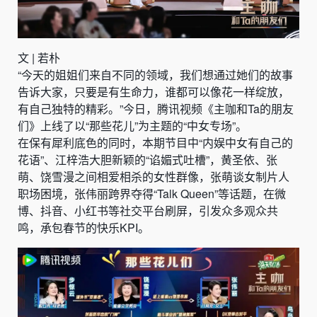
文 | 若朴
“今天的姐姐们来自不同的领域，我们想通过她们的故事
告诉大家，只要是有生命力，谁都可以像花一样绽放，
有自己独特的精彩。”今日，腾讯视频《主咖和Ta的朋友
们》上线了以“那些花儿”为主题的“中女专场”。
在保有犀利底色的同时，本期节目中“内娱中女有自己的
花语”、江梓浩大胆新颖的“谄媚式吐槽”，黄圣依、张
萌、饶雪漫之间相爱相杀的女性群像，张萌谈女制片人
职场困境，张伟丽跨界夺得“Talk Queen”等话题，在微
博、抖音、小红书等社交平台刷屏，引发众多观众共
鸣，承包春节的快乐KPI。