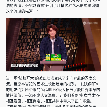
浩的表演，张绍刚直言“开创了吐槽这种艺术形式里谄媚
这个流派的先河。”
当一场“贴脸开大”的彼此吐槽变成了多向奔赴的深度交
流，当原本冒犯的艺术生长出温柔的根系，《主咖和Ta
的朋友们》所带来的“新型吐槽”极大拓展了脱口秀本身的
情绪阈值，平添不少人文温度，让我们看到“中女群体”在
相互看见、相互肯定、相互共情中带来了正向能量。
打造包容“弱点”的交流场域，构建多向奔赴的价值闭环