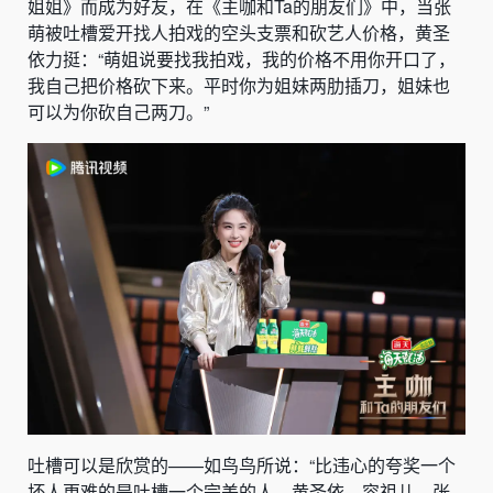
姐姐》而成为好友，在《主咖和Ta的朋友们》中，当张
萌被吐槽爱开找人拍戏的空头支票和砍艺人价格，黄圣
依力挺：“萌姐说要找我拍戏，我的价格不用你开口了，
我自己把价格砍下来。平时你为姐妹两肋插刀，姐妹也
可以为你砍自己两刀。”
吐槽可以是欣赏的——如鸟鸟所说：“比违心的夸奖一个
坏人更难的是吐槽一个完美的人。黄圣依、容祖儿、张