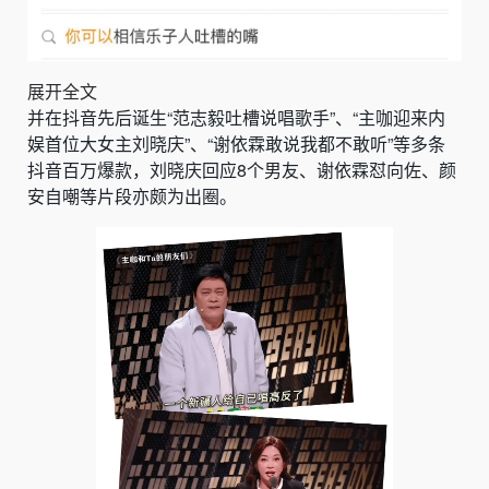
展开全文
并在抖音先后诞生“范志毅吐槽说唱歌手”、“主咖迎来内
娱首位大女主刘晓庆”、“谢依霖敢说我都不敢听”等多条
抖音百万爆款，刘晓庆回应8个男友、谢依霖怼向佐、颜
安自嘲等片段亦颇为出圈。