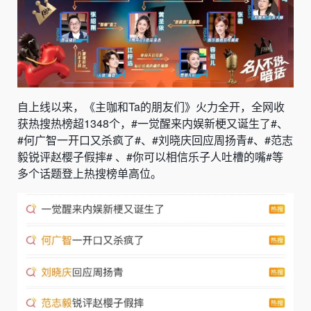
自上线以来，《主咖和Ta的朋友们》火力全开，全网收
获热搜热榜超1348个，#一觉醒来内娱新梗又诞生了#、
#何广智一开口又杀疯了#、#刘晓庆回应周扬青#、#范志
毅锐评赵樱子假摔# 、#你可以相信乐子人吐槽的嘴#等
多个话题登上热搜榜单高位。