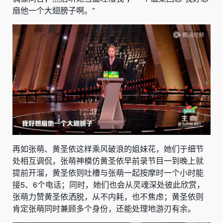
扇他一个大翅膀子啊。”
再如张萌、黄圣依这样乘风破浪的姐妹花，她们于细节
处相互调侃，张萌神模仿黄圣依早前录节目一到晚上就
提前开溜，黄圣依则吐槽与张萌一起按摩时一个小时能
接5、6个电话；同时，她们也会从灵魂深处彼此欣赏，
张萌力赞黄圣依洒脱，从不内耗，也不焦虑；黄圣依则
肯定张萌同时兼顾多个身份，还能处理地游刃有余。