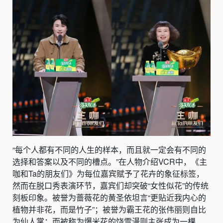
“每个人都有不同的人生的样本，而且就一定会有不同的
选择和答案以及不同的槽点。”在人物介绍VCR中，《主
咖和Ta的朋友们》为每位嘉宾赋予了花卉的象征标签，
然而在脱口秀表演环节，嘉宾们却突破“女性似花”的传统
刻板印象。被誉为蔷薇花的黄圣依坦言“更贴近我内心的
植物并非花，而是竹子”；被誉为霸王花的张伟丽则自比
为仙人掌；而被称为爆米花的饶雪漫则主张成为一棵