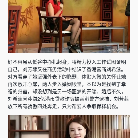
好不容易从低谷中挣扎起身，将精力投入工作试图证明
自己，刘芳菲又在商务活动中结识了香港富商刘希泳。
对方看穿了她坚强外表下的脆弱，体贴入微的关怀让她
再次敞开心扉，两人步入婚姻殿堂，本以为是找到了幸
福的归宿，却没想到是另一场噩梦的开端。婚后不久，
刘希泳因涉嫌2亿港币贷款诈骗被香港警方逮捕，刘芳菲
放下所有骄傲四处奔走，只为帮爱人争取保释机会。