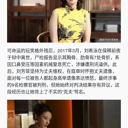
可命运的玩笑格外残忍，2017年3月，刘希泳在保释前夜
于狱中离世，尸检报告显示其胸骨、肋骨有7处骨折，系
因口鼻受压等因素机械窒息死亡，涉嫌遭刑讯逼供。此
后，刘芳菲坚持为丈夫维权，在庭审时怀抱丈夫遗像，
面对每一位被告人都起身高举遗像表达愤怒，最终涉事
的9名检察官被判刑，但她始终对判决结果存有异议，这
段经历也让她背上了不实的“克夫”骂名。