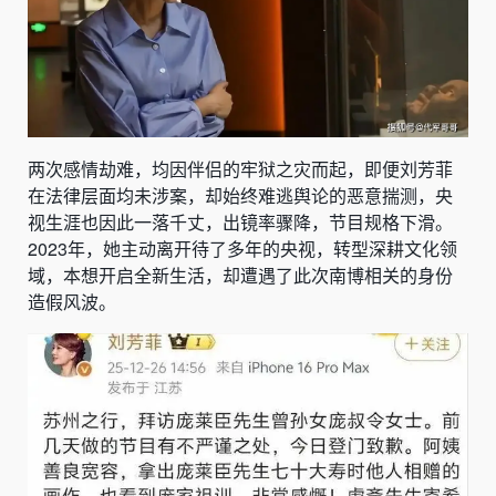
两次感情劫难，均因伴侣的牢狱之灾而起，即便刘芳菲
在法律层面均未涉案，却始终难逃舆论的恶意揣测，央
视生涯也因此一落千丈，出镜率骤降，节目规格下滑。
2023年，她主动离开待了多年的央视，转型深耕文化领
域，本想开启全新生活，却遭遇了此次南博相关的身份
造假风波。