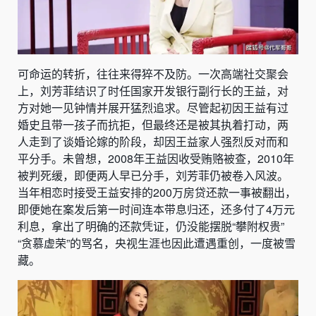
可命运的转折，往往来得猝不及防。一次高端社交聚会
上，刘芳菲结识了时任国家开发银行副行长的王益，对
方对她一见钟情并展开猛烈追求。尽管起初因王益有过
婚史且带一孩子而抗拒，但最终还是被其执着打动，两
人走到了谈婚论嫁的阶段，却因王益家人强烈反对而和
平分手。未曾想，2008年王益因收受贿赂被查，2010年
被判死缓，即便两人早已分手，刘芳菲仍被卷入风波。
当年相恋时接受王益安排的200万房贷还款一事被翻出，
即便她在案发后第一时间连本带息归还，还多付了4万元
利息，拿出了明确的还款凭证，仍没能摆脱“攀附权贵”
“贪慕虚荣”的骂名，央视生涯也因此遭遇重创，一度被雪
藏。