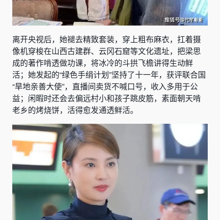
离开央视后，她褪去精致套装，穿上粗布麻衣，扛着摄
像机穿梭在山西古建群、云冈石窟等文化遗址，把梁思
成的著作啃透做功课，将冰冷的斗拱飞檐讲得生动鲜
活；她发起的“绿色手绢计划”坚持了十一年，获评联合国
“旱地亲善大使”，直播间卖货不喊口号，收入多用于公
益；闲暇时还会去偏远村小和孩子跳皮筋，素面朝天啃
老乡的烤烧饼，活得愈发通透鲜活。