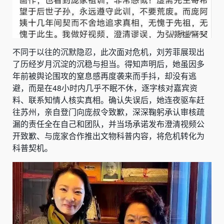
不同于以往的沉默隐忍，此次面对危机，刘芳菲展现出
了历经岁月沉淀的沉稳与担当。得知声明后，她虽因多
年前被舆论围攻的窒息感再度袭来而手抖，却没有逃
避，而是在48小时内几乎不眠不休，逐字核对嘉宾资
料、联系知情人核实真相。确认失误后，她连夜驱车赶
往苏州，亲自登门向庞叔令致歉，深深鞠躬承认审核疏
漏的责任全在自己和团队，并当场承诺发布澄清视频公
开致歉、与庞家合作推出文物科普内容，将危机转化为
科普契机。