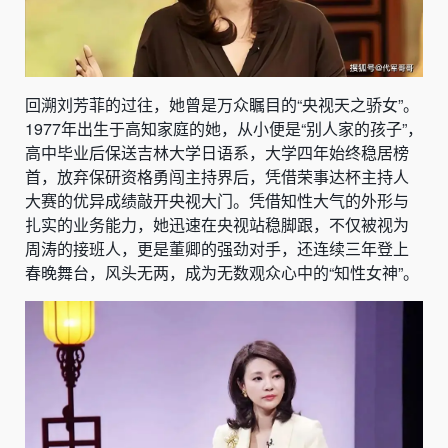
回溯刘芳菲的过往，她曾是万众瞩目的“央视天之骄女”。
1977年出生于高知家庭的她，从小便是“别人家的孩子”，
高中毕业后保送吉林大学日语系，大学四年始终稳居榜
首，放弃保研资格勇闯主持界后，凭借荣事达杯主持人
大赛的优异成绩敲开央视大门。凭借知性大气的外形与
扎实的业务能力，她迅速在央视站稳脚跟，不仅被视为
周涛的接班人，更是董卿的强劲对手，还连续三年登上
春晚舞台，风头无两，成为无数观众心中的“知性女神”。