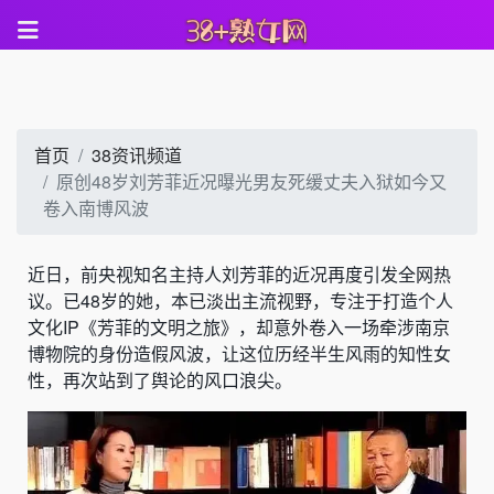
首页
38资讯频道
原创48岁刘芳菲近况曝光男友死缓丈夫入狱如今又
卷入南博风波
近日，前央视知名主持人刘芳菲的近况再度引发全网热
议。已48岁的她，本已淡出主流视野，专注于打造个人
文化IP《芳菲的文明之旅》，却意外卷入一场牵涉南京
博物院的身份造假风波，让这位历经半生风雨的知性女
性，再次站到了舆论的风口浪尖。