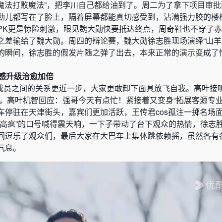
k“用魔法打败魔法”，把李川自己都给油到了。周二为了拿下项目审批
劲儿都写在了脸上，隔着屏幕都能真切感受到，沾满强力胶的楼
PK更是惊险刺激，眼见魏大勋快要抵达终点，周奇鞋也不穿了
之差输给了魏大勋。周四的辩论赛，魏大勋徐志胜现场演绎“山羊
的瞬间，徐志胜的假发片随之弹了出去，本来正常的演示变成了
疯感升级治愈加倍
糖成员之间的关系更近一步，大家更敢卸下面具放飞自我。
高叶接
强”，高叶机智回应：强哥今天有点忙！紧接着又变身“拓展客源专业
车停驻在天津街头，嘉宾们更加活跃，王传君cos孤注一掷名场
晚高疯”的口号喊得震天响，一下子带动了台下观众的热情，徐志
间逗乐了观众们，最后大家在大巴车上集体跳依赖摇，虽然各有
气息。