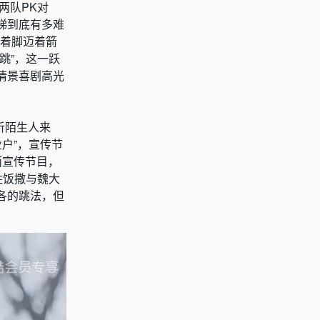
两队PK对
梯到底有多难
赤着脚迈着箭
跳”，这一跃
情景喜剧高光
听陌生人来
户”，宣传节
面宣传节目，
胜饭撒与魏大
各的跳法，但