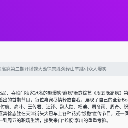
晚高疯第二期开播魏大勋徐志胜演绎山羊跳引众人爆笑
酷出品、喜临门独家冠名的超爆笑“癫疯”治愈综艺《周五晚高疯》
播出的首期节目，每位嘉宾尽情释放自我，展现了自己的全新Be
家族付航、高叶、王传君、汪铎、魏大勋、杨迪、周冬雨、周奇、
嘉宾徐志胜在天津街头大巴车上各种花式“饭撒”宣传节目，还一
一到周五的职场生活，接受来自“老板”李川的重重考验。