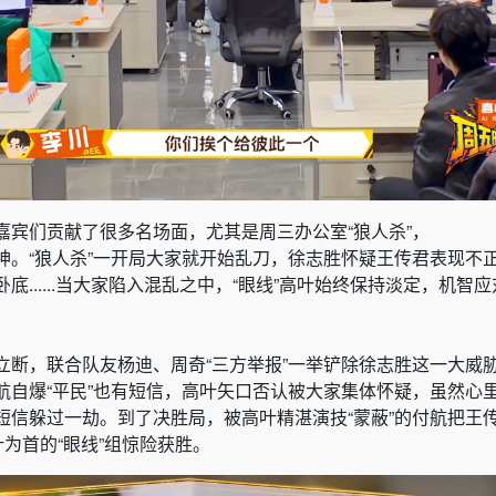
嘉宾们贡献了很多名场面，尤其是周三办公室“狼人杀”，
神。
“狼人杀”一开局大家就开始乱刀，徐志胜怀疑王传君表现不
......当大家陷入混乱之中，“眼线”高叶始终保持淡定，机智应
立断，联合队友杨迪、周奇“三方举报”一举铲除徐志胜这一大威
航自爆“平民”也有短信，高叶矢口否认被大家集体怀疑，虽然心
短信躲过一劫。到了决胜局，被高叶精湛演技“蒙蔽”的付航把王
叶为首的“眼线”组惊险获胜。