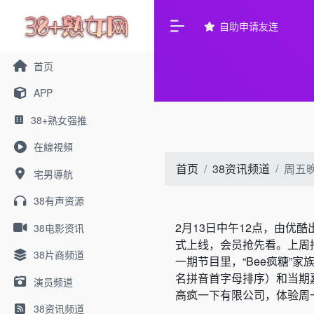
自助申请友连
首页
APP
38+熟女强推
在線視頻
首页
38资讯频道
周五
宅男導航
38有声资源
2月13日中午12点，由优
38电影资讯
式上线，会员抢先看。
上周
38片商频道
一期节目里，“Bee疯糖”
名拼音首字母排序）和当期
演员频道
高疯一下有限公司，体验周
38资讯频道