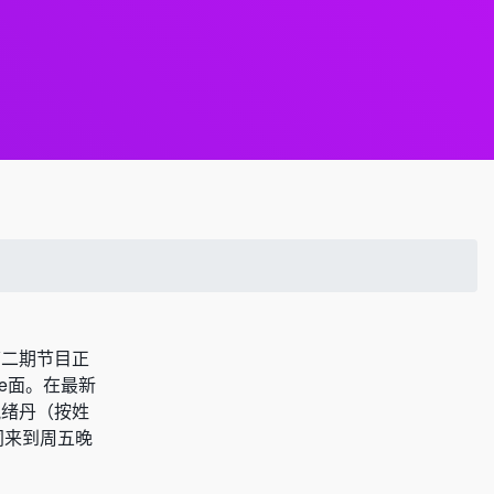
第二期节目正
e面。在最新
祝绪丹（按姓
同来到周五晚