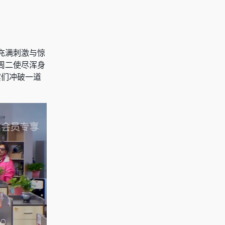
充满刺激与惊
周二使尽浑身
宾们冲破一道