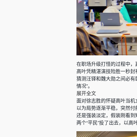
在职场升级打怪的过程中，
高叶凭精湛演技险胜一秒封
猜测汪铎和魏大勋之间必有卧底
情况”。
展开全文
面对徐志胜的怀疑高叶当机
以为局势逐渐平稳，突然付
还是强装淡定，假装刚看到
两个“平民”投了出去，以高