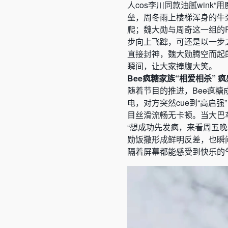
人cos李川同款油腻win
垒，
周冬雨上楼梯浑身的牛
爬；魏大勋与周奇这一组的
步向上飞蹿，可还是以一步
直接封神，魏大勋腾空而起
瞬间，让大家捧腹大笑。
Bee疯糖家族“相爱相杀” 
随着节目的推进，Bee疯
电，对方突然cue到“高启
目丝滑流畅无卡顿。当大巴
“想成功先发疯，来看周五
勋饭撒形成鲜明反差，也瞬
隔着屏幕都能感受到快乐的