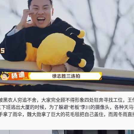
被黑衣人穷追不舍，大家完全顾不得形象四处狂奔寻找工位，王
五下班逃出大厦的时候，为了躲避“老板”李川的摄像头，各种天
手拿了雨伞，魏大勋拿了巨大的花毛毯把自己盖住，而周冬雨直