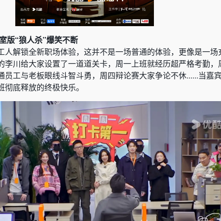
室版“狼人杀”爆笑不断
工人解锁全新职场体验，这并不是一场普通的体验，更像是一场
的李川给大家设置了一道道关卡，周一上班就经历超严格考勤，
员工与老板眼线斗智斗勇，周四辩论赛大家争论不休......当嘉
班彻底释放的终极快乐。