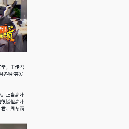
正常，王传君
对各种“突发
胁。正当高叶
里很慌但高叶
传君、周冬雨