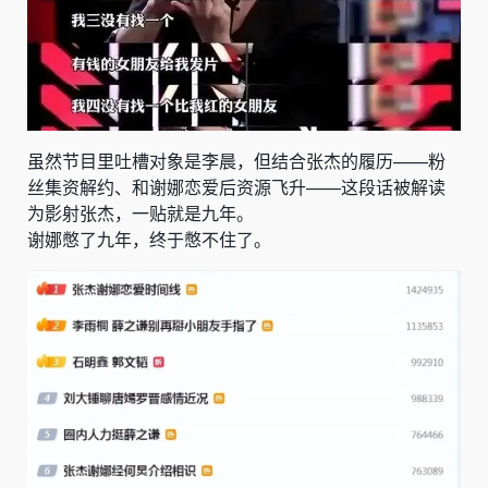
虽然节目里吐槽对象是李晨，但结合张杰的履历——粉
丝集资解约、和谢娜恋爱后资源飞升——这段话被解读
为影射张杰，一贴就是九年。
谢娜憋了九年，终于憋不住了。