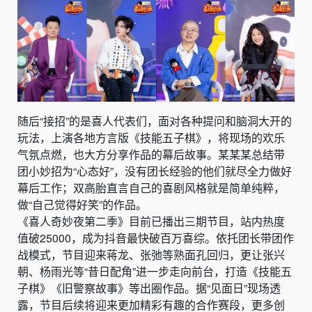
随后“接招”的是喜人代表们，面对各种提问和脑洞大开的
玩法，上演各地方言版《技能五子棋》，将现场的欢乐
气氛点燃，也大方分享作品的幕后故事。某某某总结带
团小妙招为“心态好”，没有团长经验的他们就尽全力做好
幕后工作；双高胎直言自己的喜剧风格就是简单纯粹，
做“自己觉得好笑”的作品。
《喜人奇妙夜第二季》目前已播出三期节目，站内热度
值破25000，成为抖音最快破百万喜综。依托团长带团作
战模式，节目迎来蒋龙、张弛等熟面孔回归，更让张兴
朝、杨雨光等“昔日配角”进一步走向前台，打造《技能五
子棋》《旧警察故事》等出圈作品。据“见面日”现场透
露，节目后续将迎来更加精彩有趣的合作赛段，更多创