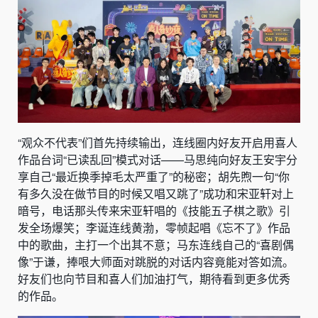
“观众不代表”们首先持续输出，连线圈内好友开启用喜人
作品台词“已读乱回”模式对话——马思纯向好友王安宇分
享自己“最近换季掉毛太严重了”的秘密；胡先煦一句“你
有多久没在做节目的时候又唱又跳了”成功和宋亚轩对上
暗号，电话那头传来宋亚轩唱的《技能五子棋之歌》引
发全场爆笑；李诞连线黄渤，零帧起唱《忘不了》作品
中的歌曲，主打一个出其不意；马东连线自己的“喜剧偶
像”于谦，捧哏大师面对跳脱的对话内容竟能对答如流。
好友们也向节目和喜人们加油打气，期待看到更多优秀
的作品。