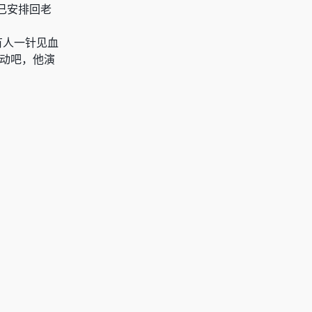
也已安排回老
有人一针见血
活动吧，他演