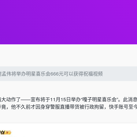
谢孟伟将举办明星喜乐会666元可以获得祝福视频
搞大动作了——宣布将于11月15日举办“嘎子明星喜乐会”。此消
，毕竟，他不久前才因身穿警服直播带货被行政拘留，快手账号至