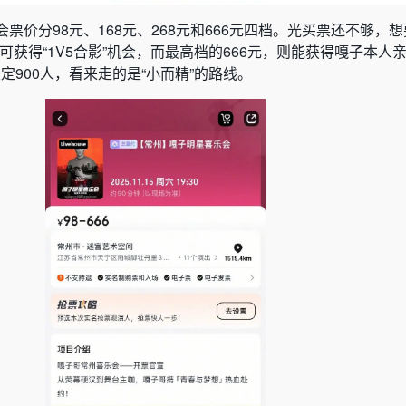
票价分98元、168元、268元和666元四档。光买票还不够，
元可获得“1V5合影”机会，而最高档的666元，则能获得嘎子本人
限定900人，看来走的是“小而精”的路线。