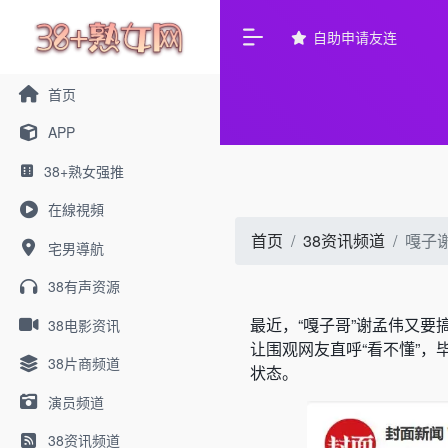
自助申请友连
首页
APP
38+熟女强推
在線視頻
首页
38资讯频道
嘎子
宅男導航
38有声资源
最近，“嘎子哥”谢孟伟又要
38电影资讯
让围观网友直呼“看不懂”
38片商频道
状态。
演员频道
38资讯频道