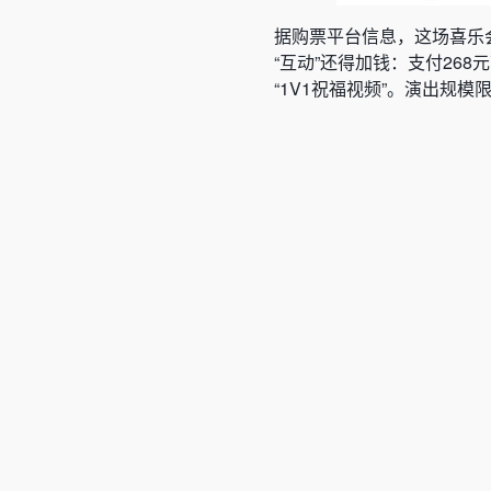
据购票平台信息，这场喜乐会
“互动”还得加钱：支付268
“1V1祝福视频”。演出规模