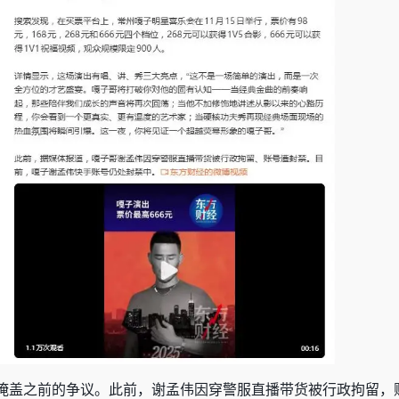
掩盖之前的争议。此前，谢孟伟因穿警服直播带货被行政拘留，