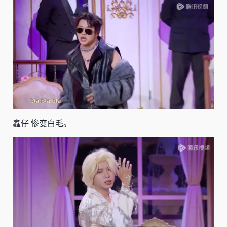
鑫仔 惨变白毛。