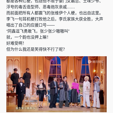
都是各种烂梗，包括但不限于豪门女霸总、土味少爷、
浮夸的毒舌造型师、恶毒炮灰亲戚……
而前面把所有人都震飞的张维伊个人梗，也出自这里。
李飞一句耳机梗打败他之后，李氏家族大获全胜，大声
唱出了自己的应援口号——
“同鑫逗飞勇敢飞，张少张少嗷嗷叫”
就，一个韵也没押上嘛！
好难受啊！
但为什么我还是笑得快不行了呢？