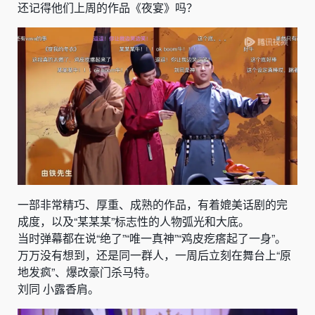
还记得他们上周的作品《夜宴》吗？
一部非常精巧、厚重、成熟的作品，有着媲美话剧的完
成度，以及“某某某”标志性的人物弧光和大底。
当时弹幕都在说“绝了”“唯一真神”“鸡皮疙瘩起了一身”。
万万没有想到，还是同一群人，一周后立刻在舞台上“原
地发疯”、爆改豪门杀马特。
刘同 小露香肩。