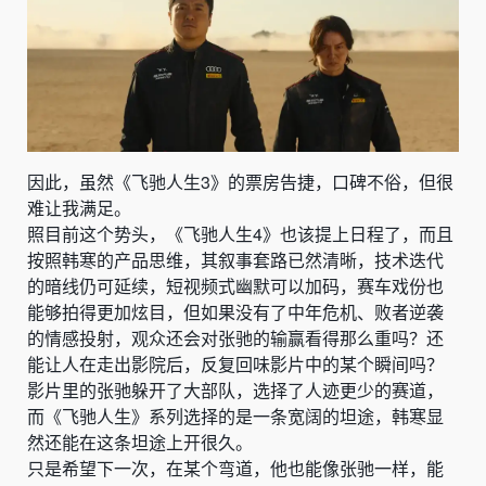
因此，虽然《飞驰人生3》的票房告捷，口碑不俗，但很
难让我满足。
照目前这个势头，《飞驰人生4》也该提上日程了，而且
按照韩寒的产品思维，其叙事套路已然清晰，技术迭代
的暗线仍可延续，短视频式幽默可以加码，赛车戏份也
能够拍得更加炫目，但如果没有了中年危机、败者逆袭
的情感投射，观众还会对张驰的输赢看得那么重吗？还
能让人在走出影院后，反复回味影片中的某个瞬间吗？
影片里的张驰躲开了大部队，选择了人迹更少的赛道，
而《飞驰人生》系列选择的是一条宽阔的坦途，韩寒显
然还能在这条坦途上开很久。
只是希望下一次，在某个弯道，他也能像张驰一样，能