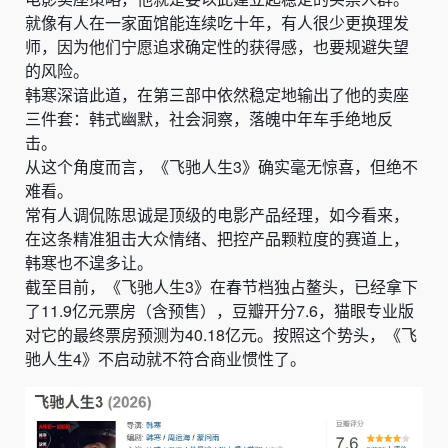
就像有人在一家面馆能连续吃十年，有人很少更换理发
师，因为他们宁愿追求确定性的获得感，也要规避失望
的风险。
韩寒深谙此道，在第三部中依然稳定地输出了他的
卖座
三件套：韩式幽默，社会洞察，落魄中年车手绝地反
击。
从这个角度而言，《飞驰人生3》确实毫无惊喜，但绝不
难看。
常有人调侃陈思诚是顶级的电影产品经理，如今看来，
在这条精准狙击大众情绪、把控产品颗粒度的赛道上，
韩寒也不遑多让。
截至目前，《飞驰人生3》在春节档独占鳌头，已经拿下
了11.9亿元票房（含预售），豆瓣开分7.6，猫眼专业版
对它的最终票房预测为40.18亿元。按照这个势头，《飞
驰人生4》
不启动就不符合商业惯性了。