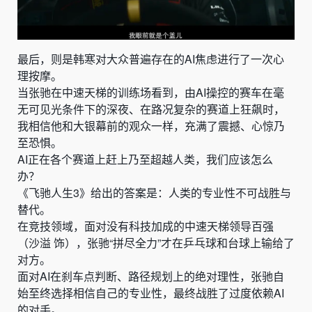
最后，则是韩寒对大众普遍存在的AI焦虑进行了一次心
理按摩。
当张驰在中速天梯的训练场看到，由AI操控的赛车在毫
无可见光条件下的深夜、在路况复杂的赛道上狂飙时，
我相信他和大银幕前的观众一样，充满了震撼、心惊乃
至恐惧。
AI正在各个赛道上赶上乃至超越人类，我们应该怎么
办？
《飞驰人生3》给出的答案是：人类的专业性不可战胜与
替代。
在竞技领域，面对没有科技加成的中速天梯领导百强
（沙溢 饰），张驰“拼尽全力”才在乒乓球和台球上输给了
对方。
面对AI在刹车点判断、路径规划上的绝对理性，张驰自
始至终选择相信自己的专业性，最终战胜了过度依赖AI
的对手。