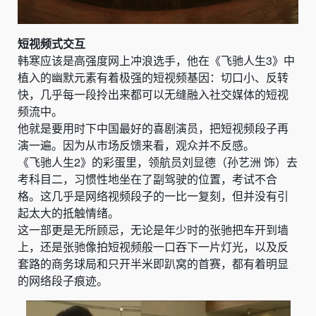
短视频式交互
韩寒应该是高强度网上冲浪选手，他在《飞驰人生3》中
植入的幽默元素有着极强的短视频基因：切口小、反转
快，几乎每一段拎出来都可以无缝融入社交媒体的短视
频流中。
他就是要
用时下中国最好的喜剧演员，把短视频段子再
演一遍。
因为从市场反馈来看，观众并不反感。
《飞驰人生2》的彩蛋里，领航员刘显德（孙艺洲 饰）去
考科目二，习惯性地坐在了副驾驶的位置，考试不合
格。这几乎是网络视频段子的一比一复刻，但并没有引
起太大的抵触情绪。
这一部更是无所顾忌，无论是年少时的张驰把车开到墙
上，还是张驰像拍短视频般一口吞下一片灯光，以及反
套路的商务球局和只开半米即趴窝的首赛，都有着明显
的网络段子痕迹。