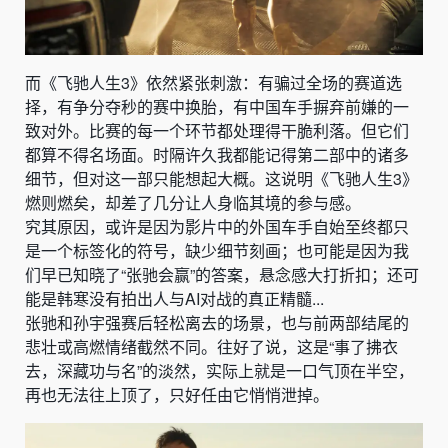
而《飞驰人生3》依然紧张刺激：有骗过全场的赛道选
择，有争分夺秒的赛中换胎，有中国车手摒弃前嫌的一
致对外。比赛的每一个环节都处理得干脆利落。
但它们
都算不得名场面。时隔许久我都能记得第二部中的诸多
细节，但对这一部只能想起大概。这说明
《飞驰人生3》
燃则燃矣，却差了几分让人身临其境的参与感。
究其原因，或许是因为影片中的外国车手自始至终都只
是一个标签化的符号，缺少细节刻画；也可能是因为我
们早已知晓了“张驰会赢”的答案，悬念感大打折扣；还可
能是韩寒没有拍出人与AI对战的真正精髓...
张驰和孙宇强赛后轻松离去的场景，也与前两部结尾的
悲壮或高燃情绪截然不同。
往好了说，这是“事了拂衣
去，深藏功与名”的淡然，实际上就是一口气顶在半空，
再也无法往上顶了，只好任由它悄悄泄掉。