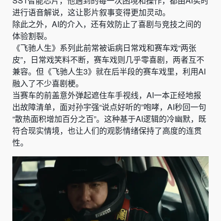
SS1智能芯片，他遇到的每一次困境和操作，都由AI实时
进行语音解说，这让影片叙事变得更加灵动。
除此之外，
AI的介入，还有效防止了喜剧与竞技之间的
体验割裂。
《飞驰人生》系列此前常被诟病日常戏和赛车戏“两张
皮”，日常戏笑料不断，赛车戏则几乎零喜剧，两者互不
兼容。但《飞驰人生3》就在后半段的赛车戏里，利用AI
融入了不少喜剧梗。
当赛车的前盖意外弹起遮住车手视线，AI一本正经地报
出故障清单，面对孙宇强“说点好听的”咆哮，AI秒回一句
“散热面积增加百分之百”。这种基于AI逻辑的冷幽默，既
符合现实情境，也让人们的观影情绪保持了高度的连贯
性。