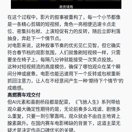
在这个过程中，影片的叙事被重构了，每一个小节都像
是一条精心剪辑的短视频，角色一亮相便迅速卡点走
位、密集抖包袱、上演短促有力的反转，随后立即利落
抽身，奔赴下一个情节点。
对电影来说，这种叙事节奏的优劣见仁见智，但它确实
符合春节档的观影氛围
，人们就像刷短视频一样，只需
要坐在椅子上，每隔几分钟就能接受一次笑点投放。
这种对短视频流的高度模仿，确保了哪怕观众在某个瞬
间分神或疲惫，电影也能迅速用下一个反转或包袱重新
抓回注意力，让人在不经意间产生一种“期待下个情节”的
成瘾感。
高燃赛车戏交付
但AI元素和喜剧桥段都是配菜，《飞驰人生》系列带给
观众最大确定性期待的是，无论前奏多么戏谑、剧情多
么重复，只要一到引擎轰鸣，观众就会不由自主地肾上
腺素飙升。在国内赛车电影稀缺的背景下，这道主菜无
疑才是决定作品口碑优劣的关键。