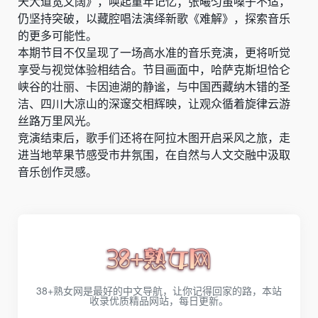
天大道宽又阔》，唤起童年记忆；张曦匀虽嗓子不适，
仍坚持突破，以藏腔唱法演绎新歌《难解》，探索音乐
的更多可能性。
本期节目不仅呈现了一场高水准的音乐竞演，更将听觉
享受与视觉体验相结合。节目画面中，哈萨克斯坦恰仑
峡谷的壮丽、卡因迪湖的静谧，与中国西藏纳木错的圣
洁、四川大凉山的深邃交相辉映，让观众循着旋律云游
丝路万里风光。
竞演结束后，歌手们还将在阿拉木图开启采风之旅，走
进当地苹果节感受市井氛围，在自然与人文交融中汲取
音乐创作灵感。
38+熟女网是最好的中文导航，让你记得回家的路，本站
收录优质精品网站，每日更新。