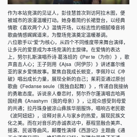
作为本站竞演的见证人，彭佳慧首次到访阿拉木图，便
被城市的浪漫温暖打动。她身着简约长裙登台，以经典
情歌《喜欢两个人》温情开场，以标志性的细腻嗓音将
歌曲情感娓娓道来，为整场竞演奠定温暖基调。
八位歌手以“爱”为核心，从四个不同维度带来舞台演绎，
让多元的爱意成为本场竞演的主旋律。在爱情的表达
上，努尔扎斯演唱乔诗·葛洛班的《Per te（为你）》，歌
声直击人心；王子则用《Ajsa（阿伊莎）》讲述塞尔维
亚的家乡爱情故事。聚焦自我成长蜕变，李佩玲以《冲
破》唱出成长力量，展现全新的自己；茱莉亚通过原创
歌曲《Fedanse seule（我独自起舞）》，传递自我接纳
的勇敢态度。诉说亲人眷恋时，努尔乔尔蓬演唱吉哈两
国经典《Anashym（我的母亲）》，让观众感受到母爱
的共通；拉丹珠身披凉山彝族华丽服饰，唱响古老民歌
《波阿妞妞》，诠释对亲人与家乡的热爱，展现民族文
化之美。而在对音乐的赤诚表达中，蔡程昱融合美声、
摇滚、民谣等曲风，颠覆性演绎《西游记》主题曲《通