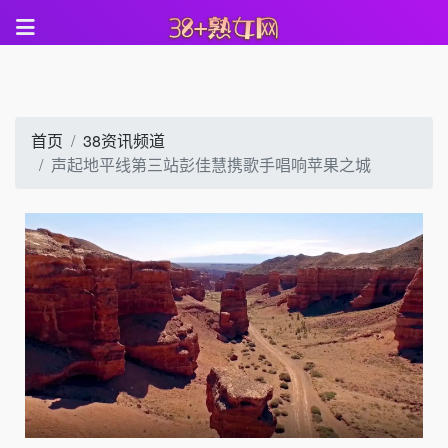
首页
38资讯频道
声起地平线第三站彭佳慧携歌手唱响苹果之城