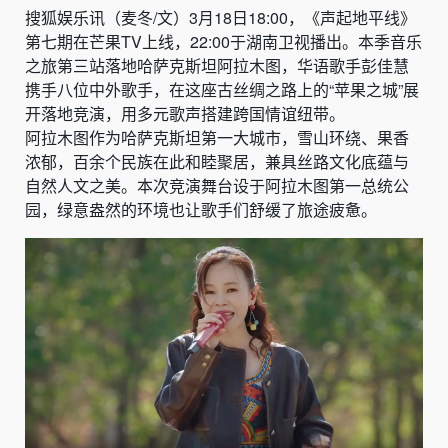
搜狐娱乐讯（麦冬/文）3月18日18:00，《声起地平线》
第七期在芒果TV上线，22:00于湖南卫视播出。本季音乐
之旅第三站落地哈萨克斯坦阿拉木图，华语歌手彭佳慧
携手八位中外歌手，在这座古丝绸之路上的“苹果之城”展
开落地竞演，用多元歌声搭建跨国情谊纽带。
阿拉木图作为哈萨克斯坦第一大城市，雪山环绕、果香
浓郁，百余个民族在此和睦聚居，兼具丝路文化底蕴与
自然人文之美。本次竞演舞台设于阿拉木图第一总统公
园，绿意盎然的环境也让歌手们舒缓了旅途疲惫。