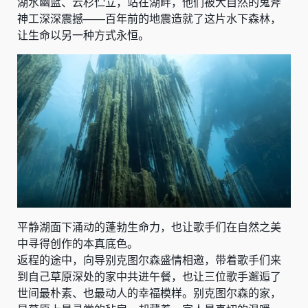
湖水幽蓝、云杉伫立，站在湖畔，他们被大自然的鬼斧
神工深深震撼——百年前的地震造就了这片水下森林，
让生命以另一种方式永恒。
平静湖面下涌动的蓬勃生命力，也让歌手们在自然之美
中寻得创作的本真底色。
返程的途中，向导别克图尔森盛情相邀，带着歌手们来
到自己草原深处的家中共进午餐，也让三位歌手邂逅了
世间最朴素、也最动人的幸福模样。别克图尔森的家，