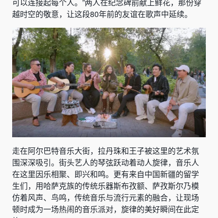
可以连接起每个人。”两人在纪念碑前献上鲜花，那份穿
越时空的敬意，让这段80年前的友谊在歌声中延续。
走在阿尔巴特音乐大街，拉丹珠和王子被这里的艺术氛
围深深吸引。街头艺人的琴弦跃动着动人旋律，音乐人
在这里因乐相聚、即兴和鸣。更有来自中国新疆的留学
生们，用哈萨克族的传统乐器斯布孜额、萨孜斯尔乃模
仿着风声、鸟鸣，传统音乐与流行元素的融合，让现场
顿时成为一场热闹的音乐派对，旋律的美好瞬间在此定