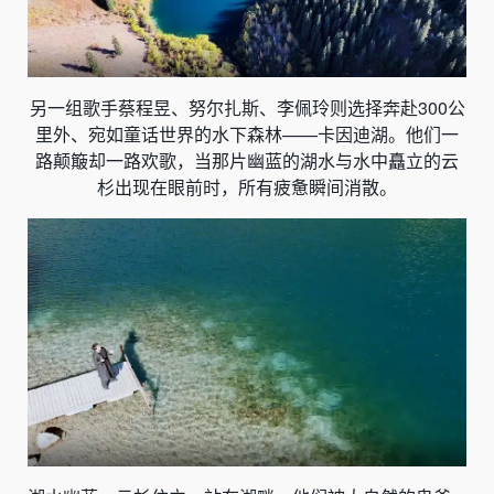
另一组歌手蔡程昱、努尔扎斯、李佩玲则选择奔赴300公
里外、宛如童话世界的水下森林——卡因迪湖。他们一
路颠簸却一路欢歌，当那片幽蓝的湖水与水中矗立的云
杉出现在眼前时，所有疲惫瞬间消散。