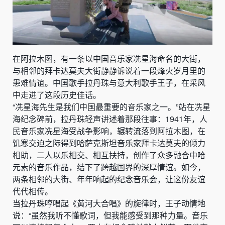
在阿拉木图，有一条以中国音乐家冼星海命名的大街，
与相邻的拜卡达莫夫大街静静诉说着一段烽火岁月里的
患难情谊。中国歌手拉丹珠与意大利歌手王子，在采风
中走进了这段历史佳话。
“冼星海先生是我们中国最重要的音乐家之一。”站在冼星
海纪念碑前，拉丹珠轻声讲述着那段往事：1941年，人
民音乐家冼星海受战争影响，辗转流落到阿拉木图，在
饥寒交迫之际得到哈萨克斯坦音乐家拜卡达莫夫的倾力
相助，二人以乐相交、相互扶持，创作了众多融合中哈
元素的音乐作品，结下了跨越国界的深厚情谊。如今，
两条相邻的大街、年年响起的纪念音乐会，让这份友谊
代代相传。
当拉丹珠哼唱起《黄河大合唱》的旋律时，王子动情地
说：“虽然我听不懂歌词，但我能感受到那种力量。音乐