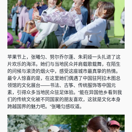
苹果节上，张曦匀、努尔乔尔蓬、朱莉娅一头扎进了这
片欢乐的海洋。她们与当地民众并肩载歌载舞，在陌生
的问候与滚烫的烟火中，感受这座城市最真挚的热情。
最令人惊喜的是，在这里她们偶遇了中国驻阿拉木图总
领馆的文化展台——书法、古筝、传统服饰等中国元
素，引得众多当地民众驻足体验。“能在异国他乡看到我
们的传统文化被不同国家的朋友喜欢，这就是文化本身
跨越国界的魅力吧。”张曦匀感叹道。