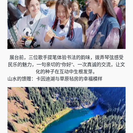
展台前，三位歌手提笔体验书法的韵味，拨弄琴弦感受
民乐的魅力，一句亲切的“你好”、一次真诚的交流，让文
化的种子在互动中生根发芽。
山水的馈赠：卡因迪湖与草原毡房的幸福模样