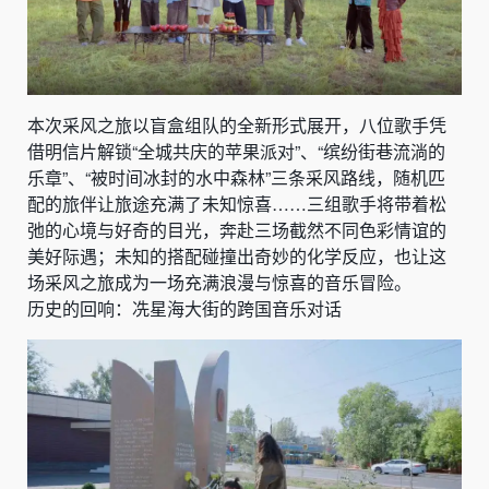
本次采风之旅以盲盒组队的全新形式展开，八位歌手凭
借明信片解锁“全城共庆的苹果派对”、“缤纷街巷流淌的
乐章”、“被时间冰封的水中森林”三条采风路线，随机匹
配的旅伴让旅途充满了未知惊喜……三组歌手将带着松
弛的心境与好奇的目光，奔赴三场截然不同色彩情谊的
美好际遇；未知的搭配碰撞出奇妙的化学反应，也让这
场采风之旅成为一场充满浪漫与惊喜的音乐冒险。
历史的回响：冼星海大街的跨国音乐对话