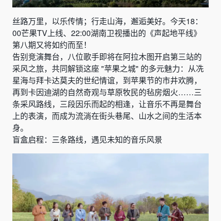
丝路万里，以乐传情；行走山海，邂逅美好。今天18：
00芒果TV上线、22:00湖南卫视播出的《声起地平线》
第八期又将如约而至！
告别竞演舞台，八位歌手即将在阿拉木图开启第三站的
采风之旅，共同解锁这座 "苹果之城" 的多元魅力：从冼
星海与拜卡达莫夫的世纪情谊，到苹果节的市井欢腾，
再到卡因迪湖的自然奇观与草原牧民的毡房烟火……三
条采风路线，三段因乐而起的相逢，让音乐不再是舞台
上的表演，而成为流淌在街头巷尾、山水之间的生活本
身。
盲盒启程：三条路线，遇见未知的音乐风景