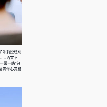
和朱莉娅还与
……语言不
一带一路”倡
路青年心意相