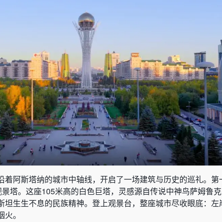
沿着阿斯塔纳的城市中轴线，开启了一场建筑与历史的巡礼。第
观景塔。这座105米高的白色巨塔，灵感源自传说中神鸟萨姆鲁
斯坦生生不息的民族精神。登上观景台，整座城市尽收眼底：左
烟火。