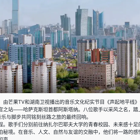
，由芒果TV和湖南卫视播出的音乐文化纪实节目《声起地平线
官之站——哈萨克斯坦首都阿斯塔纳。八位歌手以采风之名，踏
用音乐与脚步共同铭刻丝路之旅的最终回响。
程。歌手们分别前往纳扎尔巴耶夫大学的青春校园、未来感十足
泊秘境。在音乐、人文、自然与友谊的交融中，他们将一路的感
和声。