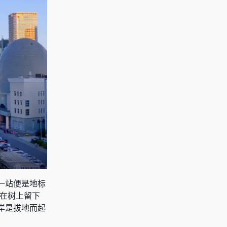
一站便是地标
克在树上留下
岸是拔地而起