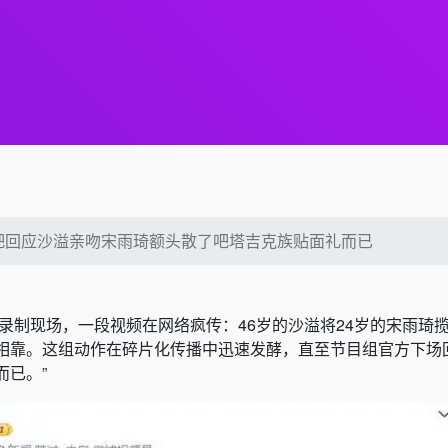
吧回应沙溢亲吻宋雨琦额头散了吧塔吉克族贴面礼而已
目录制现场，一段视频在网络疯传：46岁的沙溢将24岁的宋雨琦
相靠。这组动作在碎片化传播中迅速发酵，直至节目组官方下场
而已。”