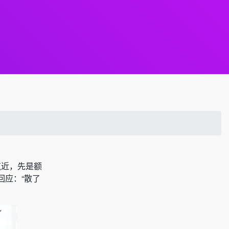
揽近，先是额
回应：“散了