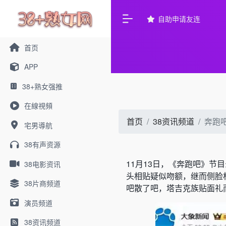
自助申请友连
首页
APP
38+熟女强推
在線視頻
首页
38资讯频道
奔跑
宅男導航
38有声资源
11月13日，《奔跑吧》节
38电影资讯
头相贴疑似吻额，继而侧脸
38片商频道
吧散了吧，塔吉克族贴面礼
演员频道
38资讯频道