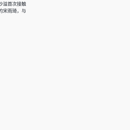
沙溢首次接触
的宋雨琦，与