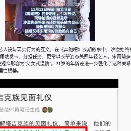
艺人设与现实行为的互文。在《奔跑吧》长期叙事中，沙溢始终
琦佩戴发卡、分担任务，更常以长辈姿态关照年轻艺人。宋雨琦
被观众形容为“父女式温情”。21岁的年龄差进一步强化了这种关
理性根基。