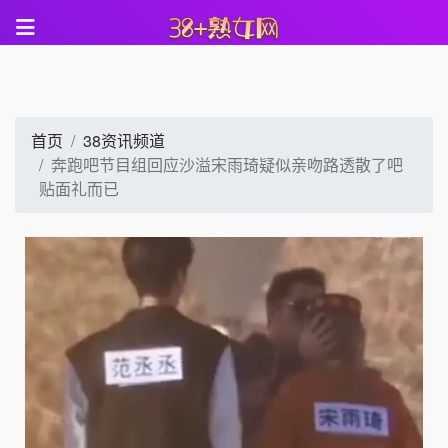
首页
38资讯频道
奔跑吧节目组回应沙溢宋雨琦疑似亲吻路透散了吧
贴面礼而已