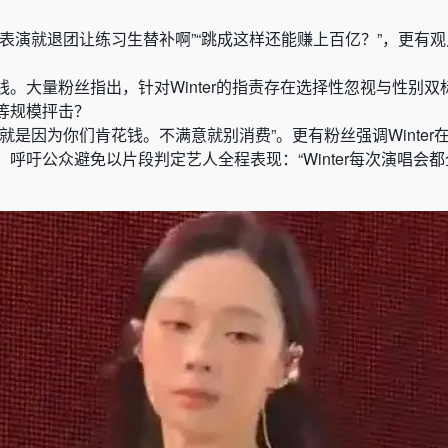
表演就退团让练习生替补啊”“跳成这样还能赚上百亿？”，更有观点
。大量粉丝指出，针对Winter的指责存在选择性忽视与性别双
等规模抨击？
就是因为你们肯花钱。不满意就别消费”。更有粉丝强调Winter
呼吁公众避免以片段判定艺人全程表现：“Winter每次演唱会