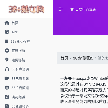
自助申请友连
首页
APP
38+熟女强推
在線視頻
首页
38资讯频道
她的
宅男導航
38有声资源
一段关于aespa成员Win
38电影资讯
这段记录其在SYNK: aeXI
38片商频道
而来的却是对其舞蹈表现力
争议始于一条配文“就算这样
演员频道
收入与业务能力的对比质疑
38资讯频道