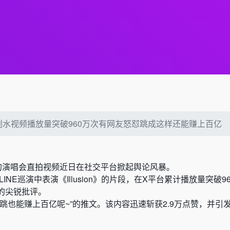
划水视频播放量突破960万次有网友怒怼跳成这样还能赚上百亿
ter的演唱会直拍视频近日在社交平台掀起舆论风暴。
S LINE巡演中表演《Illusion》的片段，在X平台累计播放量突破
的尖锐批评。
跳也能赚上百亿呢~”的推文。该内容迅速斩获2.9万点赞，并引
。