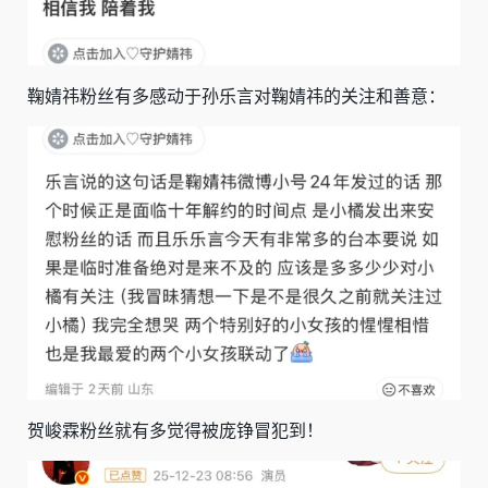
鞠婧祎粉丝有多感动于孙乐言对鞠婧祎的关注和善意：
贺峻霖粉丝就有多觉得被庞铮冒犯到！