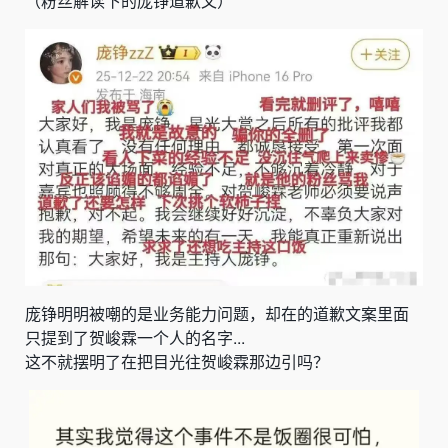
（粉丝解读下的庞铮道歉文）
庞铮明明被嘲的是业务能力问题，却在的道歉文案里面
只提到了贺峻霖一个人的名字...
这不就摆明了在把目光往贺峻霖那边引吗？