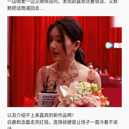
一边收麦一边又继续提问，发现赵露思还要说话，又默
默把话筒递回去…
以及介绍不上来嘉宾的新作品啊！
白鹿和丞磊走完红毯，庞铮就硬是让场子一直冷着不说
话。