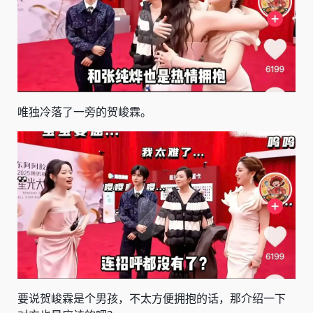
唯独冷落了一旁的贺峻霖。
要说贺峻霖是个男孩，不太方便拥抱的话，那介绍一下