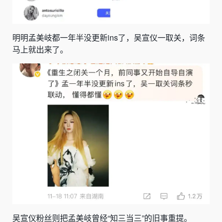
明明孟美岐都一年半没更新ins了，吴宣仪一取关，词条
马上就出来了。
吴宣仪粉丝则把孟美岐曾经“
知三当三
”的旧事重提。