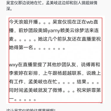
吴宣仪那边说她在忙，孟美岐这边却和别人搞姐妹情
深。
这让吴宣仪的脸往哪里搁啊！