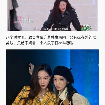
这个时候呢，跟吴宣仪连着共事两团，又有cp在外的
孟
美岐，只给宋妍霏一个人录了打call视频
。