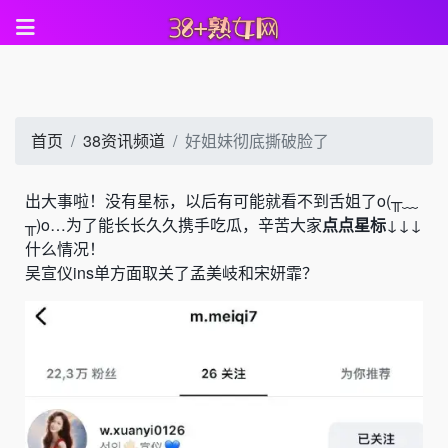
首页
38资讯频道
好姐妹彻底撕破脸了
出大事啦！没有星标，以后有可能就看不到舌姐了o(╥﹏
╥)o…为了能长长久久携手吃瓜，辛苦大家
点点星标
↓↓↓
什么情况！
吴宣仪
ins单方面取关了
孟美岐
和
宋妍霏
？