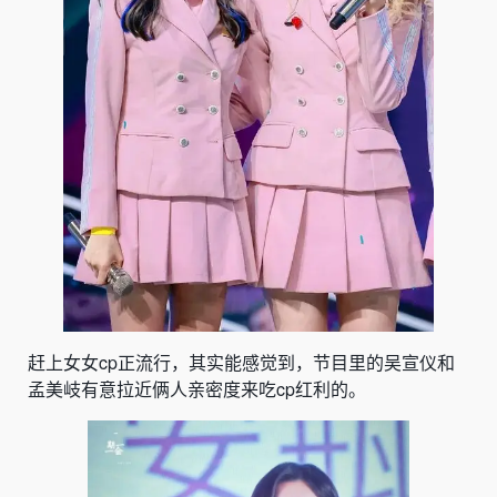
赶上女女cp正流行，其实能感觉到，节目里的吴宣仪和
孟美岐有意拉近俩人亲密度来吃cp红利的。