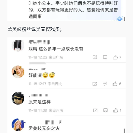
孟美岐粉丝说吴宣仪戏多；