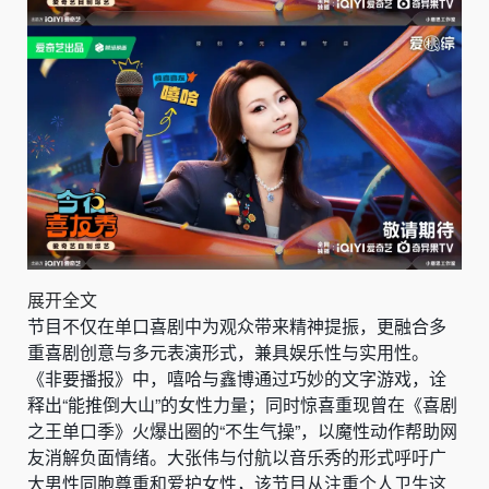
展开全文
节目不仅在单口喜剧中为观众带来精神提振，更融合多
重喜剧创意与多元表演形式，兼具娱乐性与实用性。
《非要播报》中，嘻哈与鑫博通过巧妙的文字游戏，诠
释出“能推倒大山”的女性力量；同时惊喜重现曾在《喜剧
之王单口季》火爆出圈的“不生气操”，以魔性动作帮助网
友消解负面情绪。大张伟与付航以音乐秀的形式呼吁广
大男性同胞尊重和爱护女性，该节目从注重个人卫生这