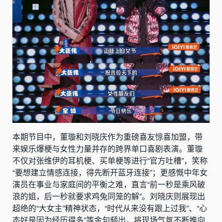
本期节目中，董璇和刘晓庆作为重磅喜友惊喜加盟，带
来娱乐爆梗与女性力量并存的跨界单口喜剧表演。董璇
不仅对张维伊的耳机梗、买单梗等进行“官方吐槽”，笑称
“要想建立情感连接，得先断开蓝牙连接”；更感慨中年女
演员在事业与家庭间的平衡之难，直言“前一秒是乘风破
浪的姐，后一秒就要求鸡兔同笼的解”。刘晓庆则展现出
超绝的“大女主”精神状态，“时代从来没有跟上过我”、“心
态好是因为经历得多”等金句频出，将现场气氛不断推向