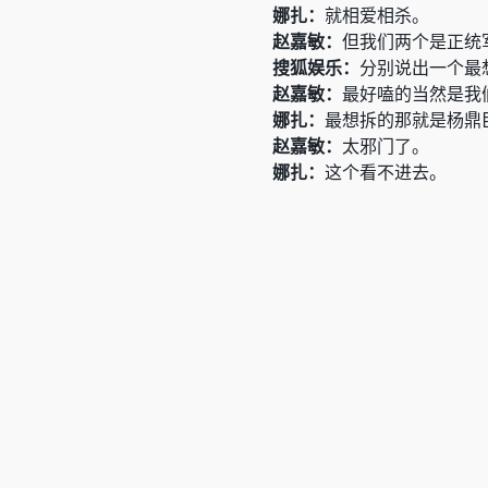
娜扎：
就相爱相杀。
赵嘉敏：
但我们两个是正统
搜狐娱乐：
分别说出一个最
赵嘉敏：
最好嗑的当然是我们
娜扎：
最想拆的那就是杨鼎
赵嘉敏：
太邪门了。
娜扎：
这个看不进去。