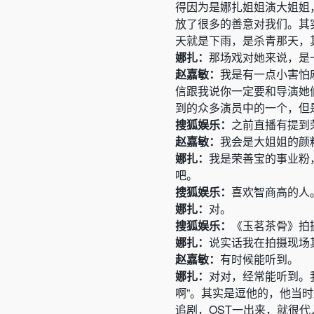
得因为是娜扎姐姐演大姐姐
放了很多的善意对我们。其
天就是下雨，是杀青那天，
娜扎：
那场戏对她来说，是
赵嘉敏：
我是有一点小害怕
信跟我说你一定要和导演她
到的众多演员中的一个，但
搜狐娱乐：
之前直播有提到
赵嘉敏：
我会是大姐姐的颜
娜扎：
我是荣善宝的事业粉
吧。
搜狐娱乐：
喜欢智商高的人
娜扎：
对。
搜狐娱乐：
《玉茗茶骨》拍
娜扎：
说实话我在拍摄现场
赵嘉敏：
有时候能听到。
娜扎：
对对，经常能听到。
啊”。其实是逗他的，他当
追剧，OST一出来，就很