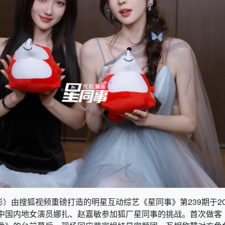
彤）由搜狐视频重磅打造的明星互动综艺《星同事》第239期于202
中国内地女演员娜扎、赵嘉敏参加狐厂星同事的挑战。首次做客