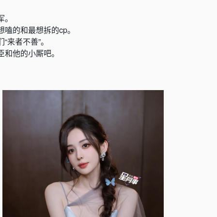
军。
想嗑的和最想拆的cp。
“来者不善”。
臣和他的小厮吧。