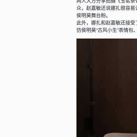
两人大方分享拍摄《玉茗茶
众，赵嘉敏还说娜扎很容易
侯明昊舞台粉。
此外，娜扎和赵嘉敏还接受
仿侯明昊“古风小生”表情