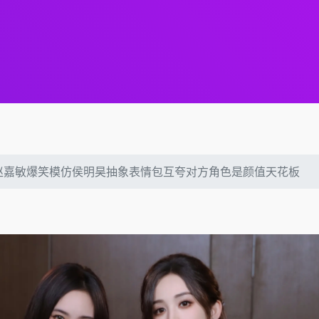
赵嘉敏爆笑模仿侯明昊抽象表情包互夸对方角色是颜值天花板