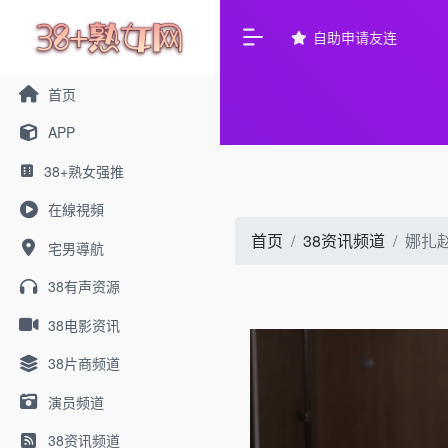
自助申请友连
首页
APP
38+熟女强推
在線視頻
首页
38资讯频道
娜扎
宅男導航
38有声资源
38电影资讯
38片商频道
演员频道
38资讯频道