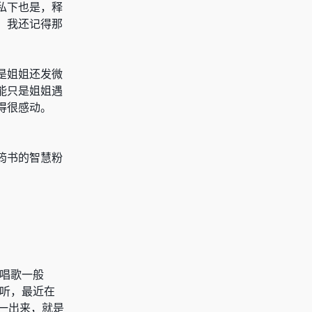
私下也是，释
，我还记得那
是姐姐还发微
能只是姐姐遇
得很感动。
筠书的智慧粉
你唱歌一般
好听，最近在
一出来，就是