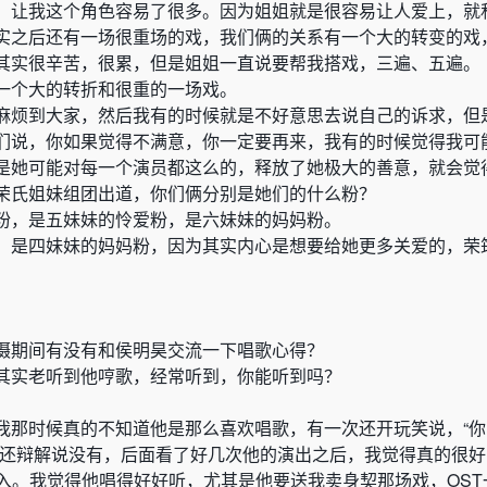
，让我这个角色容易了很多。因为姐姐就是很容易让人爱上，就
实之后还有一场很重场的戏，我们俩的关系有一个大的转变的戏
其实很辛苦，很累，但是姐姐一直说要帮我搭戏，三遍、五遍。
一个大的转折和很重的一场戏。
麻烦到大家，然后我有的时候就是不好意思去说自己的诉求，但
们说，你如果觉得不满意，你一定要再来，我有的时候觉得我可
是她可能对每一个演员都这么的，释放了她极大的善意，就会觉
荣氏姐妹组团出道，你们俩分别是她们的什么粉？
粉，是五妹妹的怜爱粉，是六妹妹的妈妈粉。
，是四妹妹的妈妈粉，因为其实内心是想要给她更多关爱的，荣
。
摄期间有没有和侯明昊交流一下唱歌心得？
其实老听到他哼歌，经常听到，你能听到吗？
我那时候真的不知道他是那么喜欢唱歌，有一次还开玩笑说，“
时还辩解说没有，后面看了好几次他的演出之后，我觉得真的很
代入。我觉得他唱得好好听，尤其是他要送我卖身契那场戏，OST