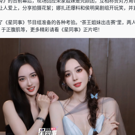
骨》的台前幕后，现场回应荣家姐妹是完颜团，互相称赞对方角
让人爱上，分享拍摄花絮；娜扎还爆料和侯明昊剧组开玩笑，并
了《星同事》节目组准备的各种考验。“茶王姐妹出击赛”里，两
包、于正腹肌等，更多精彩请看《星同事》正片吧！