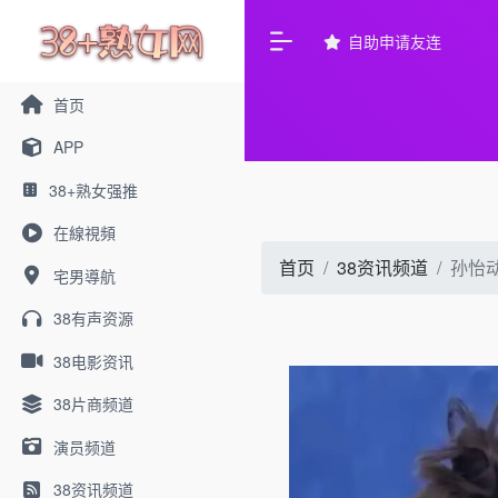
自助申请友连
首页
APP
38+熟女强推
在線視頻
首页
38资讯频道
孙怡
宅男導航
38有声资源
38电影资讯
38片商频道
演员频道
38资讯频道