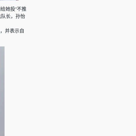
给她投“不推
选队长，孙怡
作，并表示自