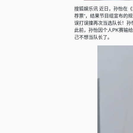
搜狐娱乐讯 近日，
孙怡在《
荐票”，结果节目组宣布的规
误打误撞再次当选队长！孙
此前，孙怡
因个人PK赛输
己不想当队长了。