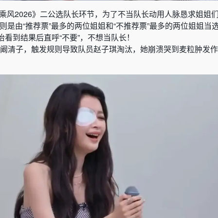
乘风2026》二公选队长环节，为了不当队长动用人脉恳求姐姐们
则是由“推荐票”最多的两位姐姐和“不推荐票”最多的两位姐姐当
怡看到结果后直呼“不要”，不想当队长！
给阚清子，触发规则导致队员赵子琪淘汰，她崩溃哭到麦粒肿发