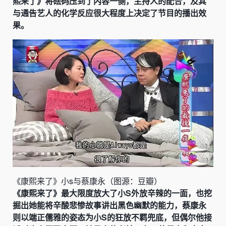
熙来了》将砝码压到了内容一侧，主持人的配合，及其
与通告艺人的化学反应很大程度上决定了节目的播出效
果。
《康熙来了》小s与蔡康永（图源：豆瓣）
《康熙来了》最大限度放大了小S外放辛辣的一面，也挖
掘出她能将辛酸悲惨故事讲出黑色幽默的能力，蔡康永
则以端正儒雅的姿态为小S的狂放不羁兜底，但偶尔他接