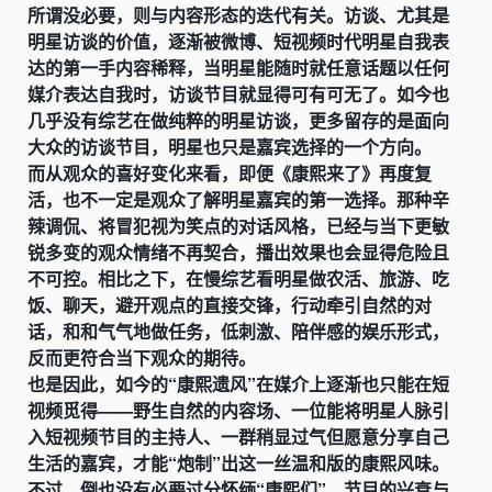
所谓没必要，则与内容形态的迭代有关。访谈、尤其是
明星访谈的价值，逐渐被微博、短视频时代明星自我表
达的第一手内容稀释，当明星能随时就任意话题以任何
媒介表达自我时，访谈节目就显得可有可无了。如今也
几乎没有综艺在做纯粹的明星访谈，更多留存的是面向
大众的访谈节目，明星也只是嘉宾选择的一个方向。
而从观众的喜好变化来看，即便《康熙来了》再度复
活，也不一定是观众了解明星嘉宾的第一选择。那种辛
辣调侃、将冒犯视为笑点的对话风格，已经与当下更敏
锐多变的观众情绪不再契合，播出效果也会显得危险且
不可控。相比之下，在慢综艺看明星做农活、旅游、吃
饭、聊天，避开观点的直接交锋，行动牵引自然的对
话，和和气气地做任务，低刺激、陪伴感的娱乐形式，
反而更符合当下观众的期待。
也是因此，如今的“康熙遗风”在媒介上逐渐也只能在短
视频觅得——野生自然的内容场、一位能将明星人脉引
入短视频节目的主持人、一群稍显过气但愿意分享自己
生活的嘉宾，才能“炮制”出这一丝温和版的康熙风味。
不过，倒也没有必要过分怀缅“康熙们”，节目的兴衰与