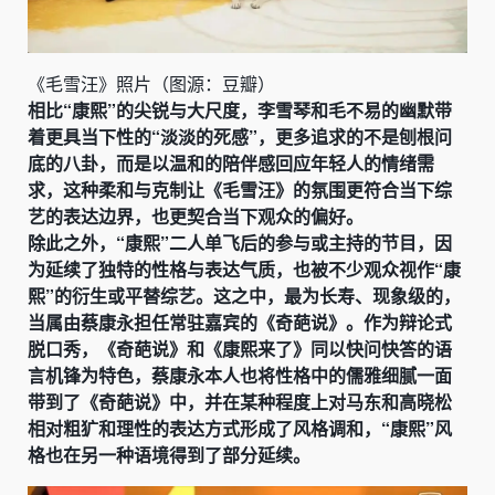
《毛雪汪》照片（图源：豆瓣）
相比“康熙”的尖锐与大尺度，李雪琴和毛不易的幽默带
着更具当下性的“淡淡的死感”，更多追求的不是刨根问
底的八卦，而是以温和的陪伴感回应年轻人的情绪需
求，这种柔和与克制让《毛雪汪》的氛围更符合当下综
艺的表达边界，也更契合当下观众的偏好。
除此之外，“康熙”二人单飞后的参与或主持的节目，因
为延续了独特的性格与表达气质，也被不少观众视作“康
熙”的衍生或平替综艺。这之中，最为长寿、现象级的，
当属由蔡康永担任常驻嘉宾的《奇葩说》。作为辩论式
脱口秀，《奇葩说》和《康熙来了》同以快问快答的语
言机锋为特色，蔡康永本人也将性格中的儒雅细腻一面
带到了《奇葩说》中，并在某种程度上对马东和高晓松
相对粗犷和理性的表达方式形成了风格调和，“康熙”风
格也在另一种语境得到了部分延续。