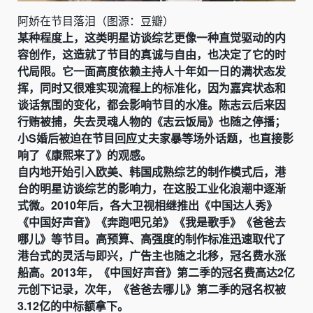
阿娇在节目落泪（图源：豆瓣）
某种程度上，这类明星访谈综艺更像一种直觉驱动的内
容创作，这造就了节目的真诚与自由，也决定了它的时
代局限。它一面高度依赖主持人十年如一日的满状态发
挥，同时又很难实现流程上的标准化，因为嘉宾状态和
谈话氛围的变化，都会影响节目的水准。陈志云后来因
行贿被捕，失去灵魂人物的《志云饭局》也随之停播；
小S婚后被迫在节目回应丈夫家暴等场外话题，也直接影
响了《康熙来了》的观感。
自内地开始引入欧美、韩国成熟综艺的制作模式后，港
台的明星访谈综艺的影响力，在这股工业化浪潮中逐渐
式微。2010年后，各大卫视相继推出《中国达人秀》
《中国好声音》《奔跑吧兄弟》《我是歌手》《爸爸去
哪儿》等节目。高预算、高强度的制作标准迅速取代了
港台式的灵活与即兴，广告主也随之北移，冠名费水涨
船高。2013年，《中国好声音》第二季的冠名费高达2亿
元创下记录，次年，《爸爸去哪儿》第二季的冠名权被
3.12亿的中标额拿下。