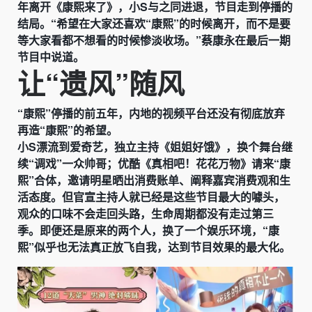
年离开《康熙来了》，小S与之同进退，节目走到停播的
结局。“希望在大家还喜欢“康熙”的时候离开，而不是要
等大家看都不想看的时候惨淡收场。”蔡康永在最后一期
节目中说道。
让“遗风”随风
“康熙”停播的前五年，内地的视频平台还没有彻底放弃
再造“康熙”的希望。
小S漂流到爱奇艺，独立主持《姐姐好饿》，换个舞台继
续“调戏”一众帅哥；优酷《真相吧！花花万物》请来“康
熙”合体，邀请明星晒出消费账单、阐释嘉宾消费观和生
活态度。但官宣主持人就已经是这些节目最大的噱头，
观众的口味不会走回头路，生命周期都没有走过第三
季。即便还是原来的两个人，换了一个娱乐环境，“康
熙”似乎也无法真正放飞自我，达到节目效果的最大化。