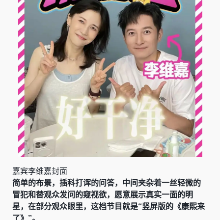
嘉宾李维嘉封面
简单的布景，插科打诨的问答，中间夹杂着一丝轻微的
冒犯和替观众发问的窥视欲，愿意展示真实一面的明
星，在部分观众眼里，这档节目就是“竖屏版的《康熙来
了》”。