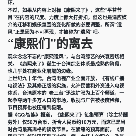
环。
不过，如果从内容上对标《康熙来了》，这些“平替节
目”在内容的尺度、力度上都大打折扣，但这也是适应媒
介的迁移和娱乐氛围的变化所做的必要调整，所谓“遗
风”正是因为不可再现，才被称为“遗风”吧。
“康熙们”的离去
观众念念不忘的“康熙遗风”，与台湾综艺的兴衰密切相
关。《康熙来了》诞生于台湾综艺体系最成熟的阶段，
也几乎处在商业化崩塌的边缘。
上世纪九十年代，台湾电视产业全面开放，《有线广播
电视法》及其修正版的实施，允许民营和外资进入电视
体系，台湾原本的“老三台”迅速扩张为上百个频道，一
起争夺两千多万人口的市场，收视与广告被极度稀释，
节目预算也被压缩到极限。
据《GQ·智族》报道，《康熙来了》每集预算（除主持酬
劳外）仅50万台币，折合人民币约10万元，而这已是当
时台湾最高规格的谈话节目。在紧缩的预算面前，《康