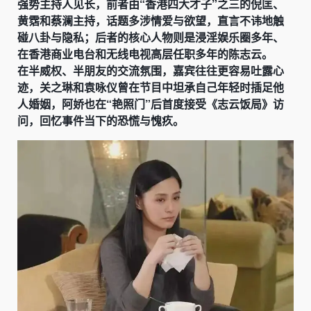
强势主持人见长，前者由“香港四大才子”之三的倪匡、
黄霑和蔡澜主持，话题多涉情爱与欲望，直言不讳地触
碰八卦与隐私；后者的核心人物则是浸淫娱乐圈多年、
在香港商业电台和无线电视高层任职多年的陈志云。
在半威权、半朋友的交流氛围，嘉宾往往更容易吐露心
迹，关之琳和袁咏仪曾在节目中坦承自己年轻时插足他
人婚姻，阿娇也在“艳照门”后首度接受《志云饭局》访
问，回忆事件当下的恐慌与愧疚。