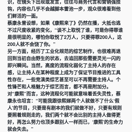
识，在镜头下出现或发言，往往与商务代言和营销强挂
钩，内容也几乎不会越脚本雷池一步，观众很难看到他
们鲜活的一面。
蔡康永曾设想，如果《康熙来了》仍然在播，大抵也逃
不过尺度收紧的变化，“谈不上取悦了谁，可是你得罪谁
是很明显的，哪怕你取悦了2万人，只要得罪200人，这
200人就不会饶了你。”
另一方面，经历了工业化规范的综艺制作，也很难再退
回到当初自由野生的状态，去追回那些需要灵光一闪的
即兴瞬间。当然，高度的流程化弱化了主持人的存在
感，让主持人在某种程度上成为了保证节目推进的工具
性存在，一些竞演类综艺甚至可以不再需要主持人。个
性锋芒和人格魅力于综艺而言，都不再是附加分。
对“康熙”而言，这种流程化可能就意味着丢失灵性，蔡
康永也坦言：“可能我跟徐熙娣两个人就做不了什么‘假
人’的节目，只要是有剧本的我们就做不好，只要有规则
要照着规则走的，我们两个就不会比别的主持人做得更
好，再怎么努力也顶多跟别人一样而已，‘康熙’的生命力
就会失去。”