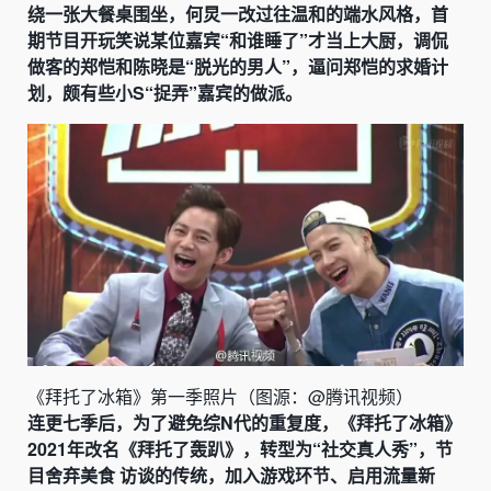
绕一张大餐桌围坐，何炅一改过往温和的端水风格，首
期节目开玩笑说某位嘉宾“和谁睡了”才当上大厨，调侃
做客的郑恺和陈晓是“脱光的男人”，逼问郑恺的求婚计
划，颇有些小S“捉弄”嘉宾的做派。
《拜托了冰箱》第一季照片（图源：@腾讯视频）
连更七季后，为了避免综N代的重复度，《拜托了冰箱》
2021年改名《拜托了轰趴》，转型为“社交真人秀”，节
目舍弃美食 访谈的传统，加入游戏环节、启用流量新