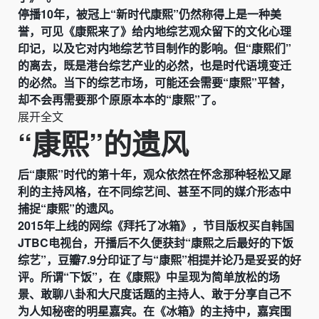
停播10年，被冠上“新时代康熙”仍然称得上是一种美
誉，可见《康熙来了》给内地综艺观众留下的文化心理
印记，以及它对内地综艺节目制作的影响。但“康熙们”
的离去，既是港台综艺产业的必然，也是时代语境变迁
的必然。当下的综艺市场，可能还会需要“康熙”平替，
却不会再需要那个原原本本的“康熙”了。
展开全文
“康熙”的遗风
后“康熙”时代的第十年，观众依然在怀念那种轻松又犀
利的主持风格，在不同综艺间、甚至不同的媒介形态中
捕捉“康熙”的遗风。
2015年上线的网综《拜托了冰箱》，节目版权买自韩国
JTBC电视台，开播后不久便获封“康熙之后最好的下饭
综艺”，豆瓣7.9分印证了与“康熙”相提并论乃是妥妥的好
评。所谓“下饭”，在《康熙》中呈现为简单放松的场
景、敢聊八卦和大尺度话题的主持人、敢于分享自己不
为人知秘密的明星嘉宾。在《冰箱》的主持中，嘉宾围