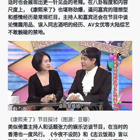
话时也会展现出更一针见血的老辣。在八卦程度和内容
尺度上，《康熙来了》也堪称劲爆，逼问嘉宾的理想型
和感情经历是常规栏目，主持人和嘉宾还会在节目中谈
论情趣用品、误入同志酒吧的经历、AV女优等大陆综艺
不敢触碰的禁地。
《康熙来了》节目探讨（图源：豆瓣）
类似倚重主持人和话题张力的娱乐访谈节目，在当时的
香港也一度风行。《今夜不设防》和《志云饭局》皆以