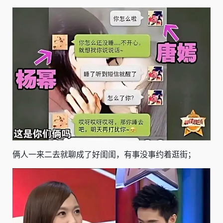
俩人一来二去就聊成了好闺闺，有事没事约着逛街；