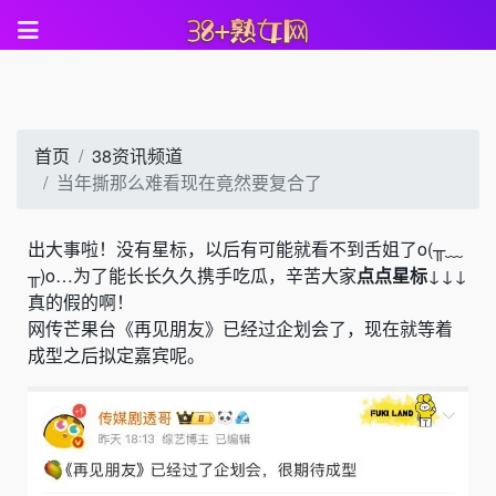
首页
38资讯频道
当年撕那么难看现在竟然要复合了
出大事啦！没有星标，以后有可能就看不到舌姐了o(╥﹏
╥)o…为了能长长久久携手吃瓜，辛苦大家
点点星标
↓↓↓
真的假的啊！
网传芒果台《
再见朋友
》已经过企划会了，现在就等着
成型之后拟定嘉宾呢。