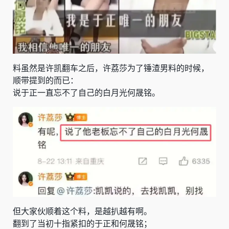
料虽然是许凯翻车之后，许荔莎为了锤渣男料的时候，
顺带提到的而已：
说
于正
一直忘不了自己的白月光
何晟铭
。
但大家伙顺着这个料，是越扒越有啊。
翻到了当初十指紧扣的于正和何晟铭；