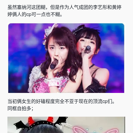
虽然塞纳河这团糊，但是作为人气成团的李艺彤和黄婷
婷俩人的cp可一点也不糊。
当初俩女生的好磕程度完全不亚于现在的顶流cp们。
同框自拍多；