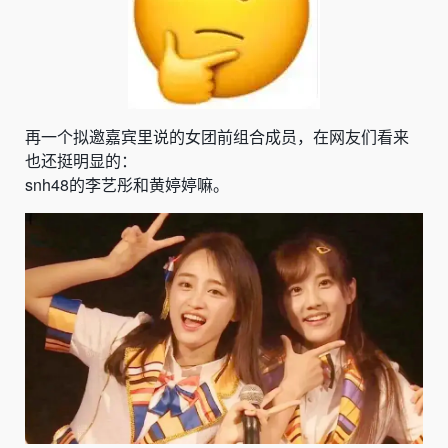
再一个拟邀嘉宾里说的女团前组合成员，在网友们看来
也还挺明显的：
snh48的
李艺彤和黄婷婷
嘛。