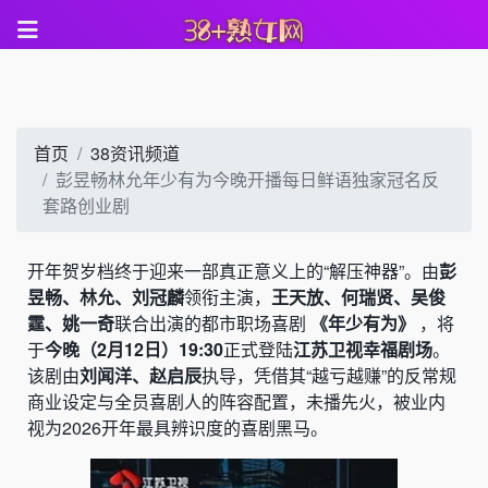
首页
38资讯频道
彭昱畅林允年少有为今晚开播每日鲜语独家冠名反
套路创业剧
开年贺岁档终于迎来一部真正意义上的“解压神器”。由
彭
昱畅、林允、刘冠麟
领衔主演，
王天放、何瑞贤、吴俊
霆、姚一奇
联合出演的都市职场喜剧
《年少有为》
，将
于
今晚（2月12日）19:30
正式登陆
江苏卫视幸福剧场
。
该剧由
刘闻洋、赵启辰
执导，凭借其“越亏越赚”的反常规
商业设定与全员喜剧人的阵容配置，未播先火，被业内
视为2026开年最具辨识度的喜剧黑马。