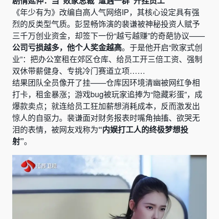
剧情延伸：当“败家总裁”遭遇一群“开挂员工”
《年少有为》改编自高人气网络IP，其核心设定具有强
烈的反类型气质。彭昱畅饰演的裴谦被神秘投资人赋予
三千万创业资金，却签下一份“越亏越赚”的奇葩协议——
公司亏损越多，他个人奖金越高
。于是他开启“败家式创
业”：把办公室租在郊区仓库、给员工开三倍工资、强制
双休带薪健身、专挑冷门赛道立项……
结果团队全员像开了挂——仓库因环境清幽被网红争相
打卡，租金暴涨；游戏bug被玩家追捧为“隐藏彩蛋”，成
爆款卖点；就连给员工狂加薪想消耗成本，反而激发出
惊人的自驱力。裴谦面对财务报表时嘴角抽搐、欲哭无
泪的表情，被网友戏称为
“内娱打工人的终极梦想投
射”
。