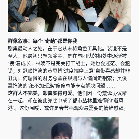
群像叙事：每个“奇葩”都是你我
剧集最动人之处，在于它从未将角色工具化。裴谦不是
圣人，他最初只想领奖金，是在与团队的相处中逐渐被
“拽”着成长；林晚不是完美打工战士，她也会迷茫、会犯
错；刘冠麟饰演的黄思博“过度揣摩上意”自带喜感却并非
丑角；何瑞贤的财务总监在规则与人情间走钢索；吴俊
霆饰演的“绝不加班族”偏偏总能卡点解决问题……
这群人不完美，却真实得可爱
。他们因一份荒诞协议聚
在一起，却在彼此兜底中成了都市丛林里难得的“避风
港”。这份温暖，或许是春节档观众最需要的情绪慰藉。