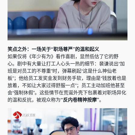
笑点之外：一场关于“职场尊严”的温和起义
如果仅将《年少有为》看作喜剧，显然低估了它的野
心。剧中有大量让打工人心头一热的细节：裴谦说出“加
班是对员工的不尊重”时，弹幕刷起“这是什么神仙老
板”；他给员工发奖金发到财务手软，理由是“钱放着也是
放着，不如让大家过得舒服一点”；员工主动加班他甚至
会“强制休假”。这些情节在荒诞外壳下包裹着对职场异化
的温和反抗，被观众称为
“反内卷精神按摩”
。