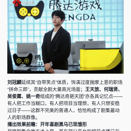
刘冠麟
延续其“自带笑点”体质，饰演过度揣摩上意的职场
“拼命三郎”，贡献全剧大量高光场面；
王天放、何瑞贤、
吴俊霆、姚一奇
组成的“腾达奇葩天团”亦各具记忆点——
有人把工作当糊口，有人把项目当理想，有人只想安稳
过日子——这群不完美的普通人，恰恰构成了剧集最动
人的职场群像。
播出效果前瞻：开年喜剧黑马已现雏形