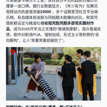
尽管剧集今晚方才上星，其在部分平台的超前点播已引
爆第一波口碑。据行业数据显示，《年少有为》在腾讯
视频站内热度值突破
24000
，多个话题登顶社交平台娱
乐榜。有自媒体将该剧与同档期大剧横向对比，称其凭
借新颖设定与精准吐槽
收视完胜同期多部现实题材作
品
，成为2026开年当之无愧的“情绪按摩剧”。观众普遍反
馈，剧中对职场PUA、强制加班、形式主义等积弊的“反
向解构”，让人“笑着笑着就破防了”。