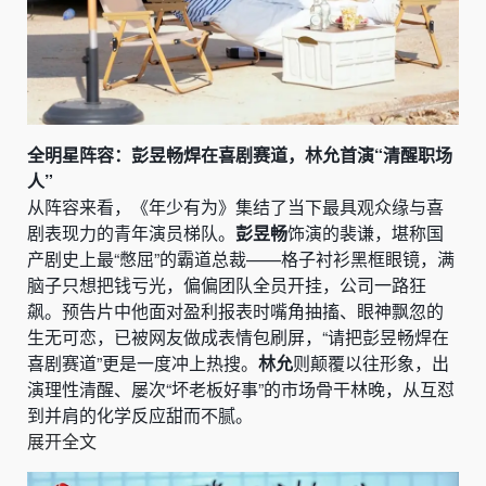
全明星阵容：彭昱畅焊在喜剧赛道，林允首演“清醒职场
人”
从阵容来看，《年少有为》集结了当下最具观众缘与喜
剧表现力的青年演员梯队。
彭昱畅
饰演的裴谦，堪称国
产剧史上最“憋屈”的霸道总裁——格子衬衫黑框眼镜，满
脑子只想把钱亏光，偏偏团队全员开挂，公司一路狂
飙。预告片中他面对盈利报表时嘴角抽搐、眼神飘忽的
生无可恋，已被网友做成表情包刷屏，“请把彭昱畅焊在
喜剧赛道”更是一度冲上热搜。
林允
则颠覆以往形象，出
演理性清醒、屡次“坏老板好事”的市场骨干林晚，从互怼
到并肩的化学反应甜而不腻。
展开全文