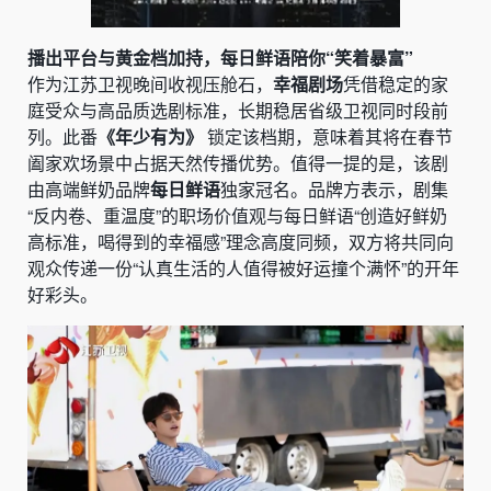
播出平台与黄金档加持，每日鲜语陪你“笑着暴富”
作为江苏卫视晚间收视压舱石，
幸福剧场
凭借稳定的家
庭受众与高品质选剧标准，长期稳居省级卫视同时段前
列。此番
《年少有为》
锁定该档期，意味着其将在春节
阖家欢场景中占据天然传播优势。值得一提的是，该剧
由高端鲜奶品牌
每日鲜语
独家冠名。品牌方表示，剧集
“反内卷、重温度”的职场价值观与每日鲜语“创造好鲜奶
高标准，喝得到的幸福感”理念高度同频，双方将共同向
观众传递一份“认真生活的人值得被好运撞个满怀”的开年
好彩头。