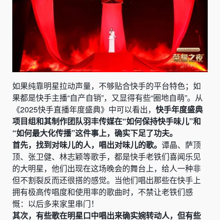
如果纯靠明星拉动声量，不够贴合快手的平台特色；如
果都是快手主播“自产自销”，又显得有些“圈地自萌”。从
《2025快手直播年度盛典》中可以看出，
快手年度盛典
项目组和其制作团队羽丰传媒在“如何保持快手味儿”和
“如何最大化传播”这件事上，确实下足了功夫。
首先，找到对味儿的人，唱出对味儿的歌。
谭晶、萨顶
顶、张卫健、林志颖等歌手，都是快手老铁们喜闻乐见
的大明星，他们出现在这场晚会的舞台上，给人一种非
但不割裂反而还很搭的感觉。当他们唱出那些在快手上
拥有极高传唱度和使用率的歌曲时，不禁让老铁们感
慨：以后多来家里串门！
其次，有些歌在明星口中唱出来确实婉转动人，但有些