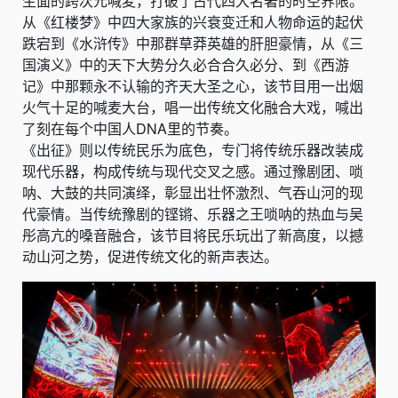
生面的跨次元喊麦，打破了古代四大名著的时空界限。
从《红楼梦》中四大家族的兴衰变迁和人物命运的起伏
跌宕到《水浒传》中那群草莽英雄的肝胆豪情，从《三
国演义》中的天下大势分久必合合久必分、到《西游
记》中那颗永不认输的齐天大圣之心，该节目用一出烟
火气十足的喊麦大台，唱一出传统文化融合大戏，喊出
了刻在每个中国人DNA里的节奏。
《出征》则以传统民乐为底色，专门将传统乐器改装成
现代乐器，构成传统与现代交叉之感。通过豫剧团、唢
呐、大鼓的共同演绎，彰显出壮怀激烈、气吞山河的现
代豪情。当传统豫剧的铿锵、乐器之王唢呐的热血与吴
彤高亢的嗓音融合，该节目将民乐玩出了新高度，以撼
动山河之势，促进传统文化的新声表达。