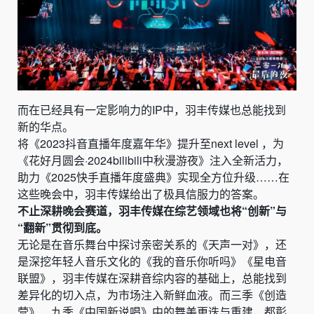
而在已经具有一定影响力的IP中，羽丰传媒也总能找到
新的华点。
将《2023抖音直播年度嘉年华》提升至next level ，为
《花好月圆会·2024bilibili中秋漫游夜》注入全新活力，
助力《2025快手直播年度盛典》实现全方位升级……在
这些晚会中，羽丰传媒给出了极具信服力的答案。
不止深耕晚会赛道，羽丰传媒在综艺领域也将“创新”与
“翻新”贯彻到底。
无论是在音乐舞台中探讨亲密关系的《天声一对》，还
是深挖年轻人音乐文化的《我的音乐你听吗》《星电音
联盟》，羽丰传媒在深耕音综内容的基础上，总能找到
差异化的切入点，为市场注入新鲜血液。而三季《创造
营》、九季《中国新说唱》中的舞美更迭与重建，都彰