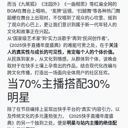
而当《九尾狐》《沈园外》《一曲相思》等红遍全网的
BGM在舞台上唱响， “发牌”运镜、“扫腿舞”等各种热门舞
蹈梗在舞台上出现时，不仅唱到了观众的心坎里、摇到
了观众的心巴上，更让我们意识到属于新一代年轻人的
文化和故事正在兴起。
从“国家级艺术家”到“实力派歌手”再到“民间创作者”，
《2025快手直播年度盛典》的难能可贵之处，在于
关注
人的真实性与成长的可见性，肯定每个人的个体价值。
从民族到家乡，从文化到情感，从群体到个体，该晚会
取材于在快手土壤上孕育出的作品，结合现代化改编与
跨文化传播，打造出一场面向全体用户的社区狂欢。
当70%主播搭配30%
明星
除了在节目编排上呈现出快手平台的“真实”内容引力，以
及传统文化的多元蓬勃张力，《2025快手直播年度盛
典》的另一个独到之处，便是
明星与站内主播的绝佳配