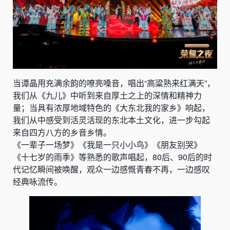
当谭晶用充满余韵的嘹亮嗓音，唱出“高粱熟来红满天”，
我们从《九儿》中听到来自厚土之上的深情和精神力
量；当具有浓厚地域特色的《大东北我的家乡》响起，
我们从中感受到活灵活现的东北本土文化，进一步勾起
来自四方八方的乡音乡情。
《一辈子一场梦》《我是一只小小鸟》《朋友别哭》
《十七岁的雨季》等熟悉的歌声唱起，80后、90后的时
代记忆瞬间被唤醒，观众一边感慨青春不再，一边感叹
经典咏流传。