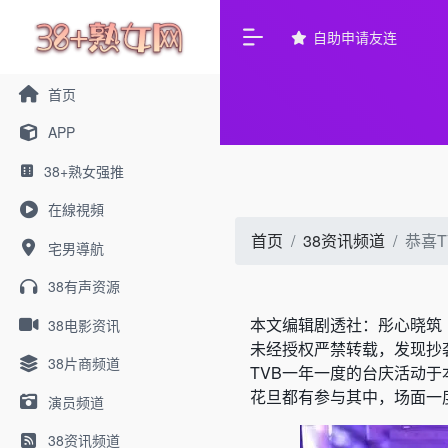
自助申请友连
首页
APP
38+熟女强推
在線視頻
首页
38资讯频道
恭喜
宅男導航
38有声资源
本文编辑剧透社：彤心晓筑
38电影资讯
未经授权严禁转载，发现抄
38片商频道
TVB一年一度的台庆活动
花旦都有参与其中，场面一
演员频道
38资讯频道