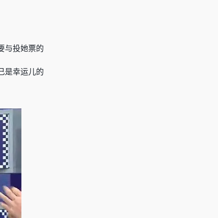
要与投她票的
己是幸运儿的