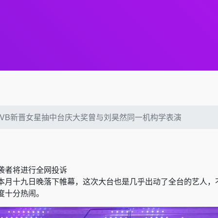
TVB新晋女星抽中台庆大奖曾与刘昊然同一机构学表演
袭者将进行全网投诉
于本月十九日晚落下帷幕，这次大台也是几乎出动了全台的艺人，
度十分热闹。