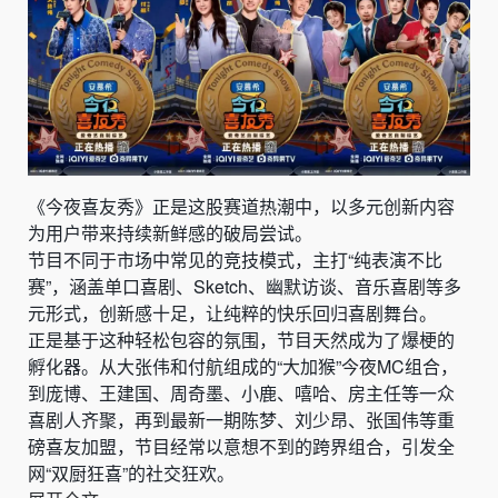
《今夜喜友秀》正是这股赛道热潮中，以多元创新内容
为用户带来持续新鲜感的破局尝试。
节目不同于市场中常见的竞技模式，主打“纯表演不比
赛”，涵盖单口喜剧、Sketch、幽默访谈、音乐喜剧等多
元形式，创新感十足，让纯粹的快乐回归喜剧舞台。
正是基于这种轻松包容的氛围，节目天然成为了爆梗的
孵化器。从大张伟和付航组成的“大加猴”今夜MC组合，
到庞博、王建国、周奇墨、小鹿、嘻哈、房主任等一众
喜剧人齐聚，再到最新一期陈梦、刘少昂、张国伟等重
磅喜友加盟，节目经常以意想不到的跨界组合，引发全
网“双厨狂喜”的社交狂欢。