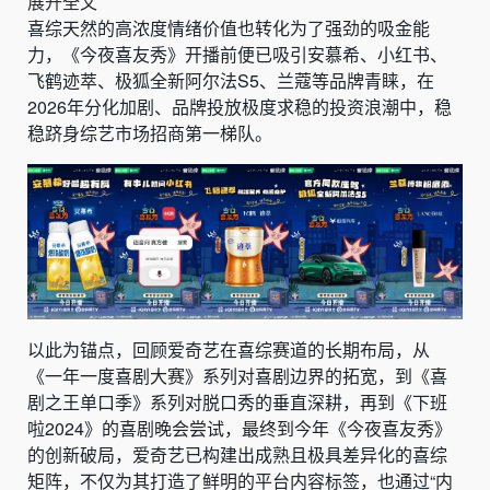
展开全文
喜综天然的高浓度情绪价值也转化为了强劲的吸金能
力，《今夜喜友秀》开播前便已吸引安慕希、小红书、
飞鹤迹萃、极狐全新阿尔法S5、兰蔻等品牌青睐，在
2026年分化加剧、品牌投放极度求稳的投资浪潮中，稳
稳跻身综艺市场招商第一梯队。
以此为锚点，回顾爱奇艺在喜综赛道的长期布局，从
《一年一度喜剧大赛》系列对喜剧边界的拓宽，到《喜
剧之王单口季》系列对脱口秀的垂直深耕，再到《下班
啦2024》的喜剧晚会尝试，最终到今年《今夜喜友秀》
的创新破局，爱奇艺已构建出成熟且极具差异化的喜综
矩阵，不仅为其打造了鲜明的平台内容标签，也通过“内