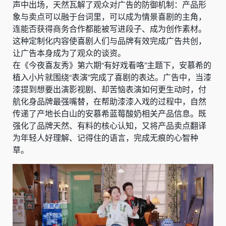
声中出场，天然瓦解了观众对广告的防御机制：产品形
象与卖点可以融于台词里，可以成为情景喜剧的主角，
连能否获得商务合作都能被写进段子、成为创作素材。
这种定制化内容使喜剧人们与品牌有效完成广告共创，
让广告本身成为了观众的谈资。
在《今夜喜友秀》第六期“有好戏看咯”主题下，安慕希的
植入小片就围绕“表演”完成了喜剧的表达。广告中，当漆
漆提到想要出演影视剧、却苦恼表演如何更生动时，付
航化身品牌最强嘴替，在帮助漆漆入戏的过程中，自然
传递了产地长白山的安慕希蓝莓酸奶相关产品信息。既
强化了品牌天然、有料的核心认知，又将产品卖点翻译
为年轻人好理解、记得住的语言，完成无痕的心智种
草。