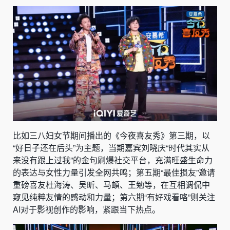
比如三八妇女节期间播出的《今夜喜友秀》第三期，以
“好日子还在后头”为主题，当期嘉宾刘晓庆“时代其实从
来没有跟上过我”的金句刷爆社交平台，充满旺盛生命力
的表达与女性力量引发全网共鸣；第五期“最佳损友”邀请
重磅喜友杜海涛、吴昕、马頔、王勉等，在互相调侃中
窥见纯粹友情的感动和力量；第六期“有好戏看咯”则关注
AI对于影视创作的影响，紧跟当下热点。