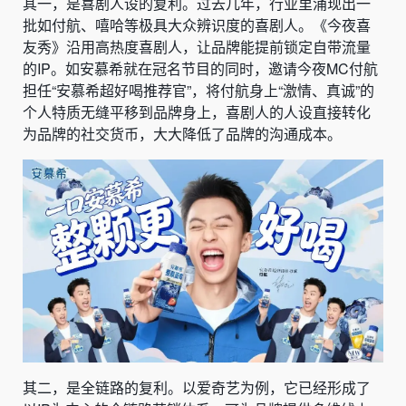
其一，是喜剧人设的复利。过去几年，行业里涌现出一
批如付航、嘻哈等极具大众辨识度的喜剧人。《今夜喜
友秀》沿用高热度喜剧人，让品牌能提前锁定自带流量
的IP。如安慕希就在冠名节目的同时，邀请今夜MC付航
担任“安慕希超好喝推荐官”，将付航身上“激情、真诚”的
个人特质无缝平移到品牌身上，喜剧人的人设直接转化
为品牌的社交货币，大大降低了品牌的沟通成本。
其二，是全链路的复利。以爱奇艺为例，它已经形成了