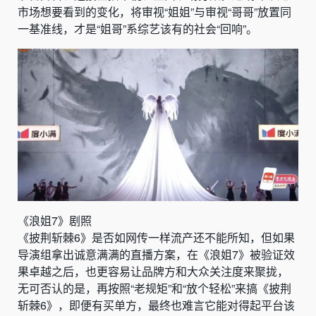
市场想要看到的变化，将审视“姐姐”与审视“哥哥”放置同
一基准线，才是“姐哥”系综艺该有的社会“回响”。
《浪姐7》剧照
《披荆斩棘6》是否如网传一样流产还不能所知，但如果
导演组拿出诚意满满的直播方案，在《浪姐7》被验证效
果卓越之后，也更容易让品牌方和大众关注度来聚拢，
无可否认的是，再按照“老规矩”和“放个轻松”来搞《披荆
斩棘6》，即便有买单方，最终也难言它能对得起平台该