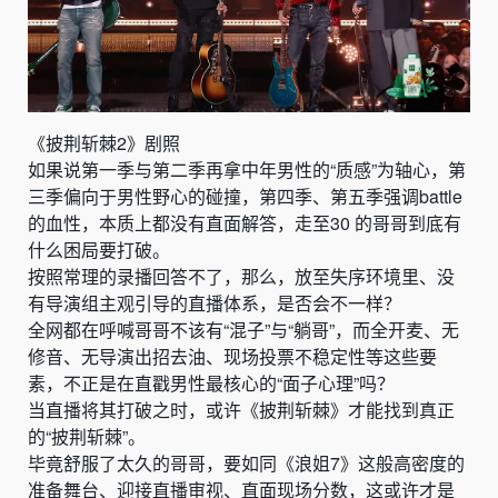
《披荆斩棘2》剧照
如果说第一季与第二季再拿中年男性的“质感”为轴心，第
三季偏向于男性野心的碰撞，第四季、第五季强调battle
的血性，本质上都没有直面解答，走至30 的哥哥到底有
什么困局要打破。
按照常理的录播回答不了，那么，放至失序环境里、没
有导演组主观引导的直播体系，是否会不一样？
全网都在呼喊哥哥不该有“混子”与“躺哥”，而全开麦、无
修音、无导演出招去油、现场投票不稳定性等这些要
素，不正是在直戳男性最核心的“面子心理”吗？
当直播将其打破之时，或许《披荆斩棘》才能找到真正
的“披荆斩棘”。
毕竟舒服了太久的哥哥，要如同《浪姐7》这般高密度的
准备舞台、迎接直播审视、直面现场分数，这或许才是