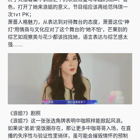
色，打开了她来浪姐的意义，节目组应该再给范玮琪一
次1v1 PK；
萧蔷人格魅力，从表达到对待舞台的态度，萧蔷这位“神
灯”用情商与文化应对了这个舞台的“她不怕”，芒果别的
综艺如观察类与花少都该找找她，语言表达与综艺感太
强……
《浪姐7》剧照
《浪姐7》这一张张选角牌表明中咖照样能掀起风浪。
如果说“弟弟”是饭圈存在，那让更多中咖哥哥入场，在直
播的失序性与验证性里徜徉，虽可能会摧毁情怀的预制