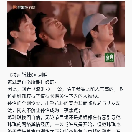
《披荆斩棘3》剧照
这就是直播所能打破的。
因此，回看《浪姐7》一公，除了参赛之前人气高的，多
位姐姐都获得了值得长期关注下去的人物线。
孙怡的全网怜爱，出乎意料的实力却面临败局与队友淘
汰，网友不解让孙怡成为一夜焦点；
范玮琪找回自信，无论节目组还是姐姐都在有意引导范
玮琪的网络舆情经历，一公或许只是开始，但范玮琪也
终于凭借着集中训练之下的状态恢复与卓越的和声、音