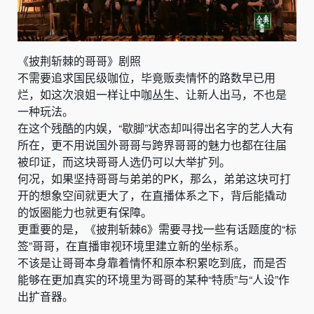
《披荆斩棘的哥哥》剧照
不需要追求国民级咖位，毕竟贩卖情怀的路数早已用
烂，如这次浪姐一样让中咖丛生、让新人出马，不也是
一种玩法。
在这个残酷的内娱，“歇脚”状态却叫得出名字的艺人大有
所在，更不用说国外哥哥与跨界哥哥的魅力也都在往届
被印证，而这块哥哥人选仍可以大举扩列。
何况，如果坚持哥哥与弟弟的PK，那么，弟弟这块可打
开的想象空间就更大了，在直播体系之下，背后能撬动
的饭圈能力也就更有保障。
更重要的是，《披荆斩棘6》需要寻找一些有话题度的“标
签”哥哥，在直播审视环境里建立新的坐标系。
不该是让哥哥本身靠着情怀和原本积累吃到底，而是否
能够在更加真实的环境里为哥哥的某种“特质”与“人设”作
出扩音器。