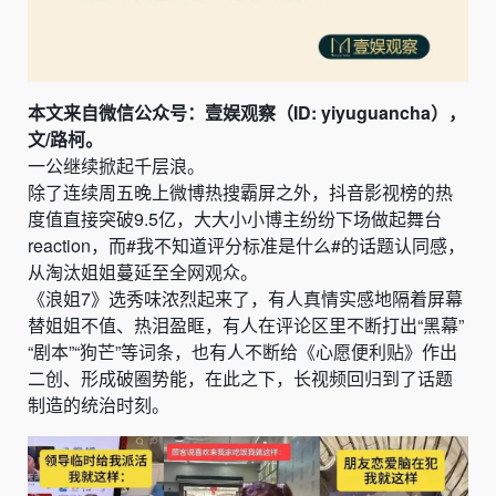
本文来自微信公众号：壹娱观察（ID: yiyuguancha），
文/路柯。
一公继续掀起千层浪。
除了连续周五晚上微博热搜霸屏之外，抖音影视榜的热
度值直接突破9.5亿，大大小小博主纷纷下场做起舞台
reaction，而#我不知道评分标准是什么#的话题认同感，
从淘汰姐姐蔓延至全网观众。
《浪姐7》选秀味浓烈起来了，有人真情实感地隔着屏幕
替姐姐不值、热泪盈眶，有人在评论区里不断打出“黑幕”
“剧本”“狗芒”等词条，也有人不断给《心愿便利贴》作出
二创、形成破圈势能，在此之下，长视频回归到了话题
制造的统治时刻。